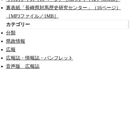
裏表紙「長崎県対馬歴史研究センター」（16ページ）
［MP3ファイル／1MB］
カテゴリー
分類
県政情報
広報
広報誌・情報誌・パンフレット
音声版 広報誌
公式SNS
このサイトについて
県庁案内
アンケート
長崎県庁