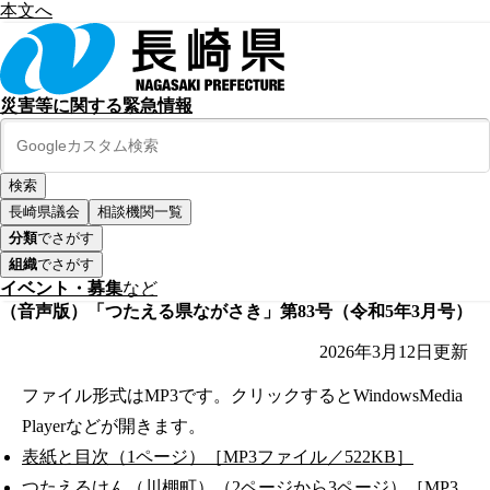
本文へ
災害等に関する緊急情報
長崎県議会
相談機関一覧
分類
でさがす
組織
でさがす
イベント・募集
など
（音声版）「つたえる県ながさき」第83号（令和5年3月号）
2026年3月12日
更新
ファイル形式はMP3です。クリックするとWindowsMedia
Playerなどが開きます。
表紙と目次（1ページ）［MP3ファイル／522KB］
つたえるけん（川棚町）（2ページから3ページ）［MP3