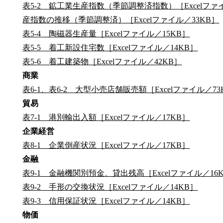
表5-2 鉱工業生産指数（季節調整済指数）［Excelファイ
産指数の推移（季節調整済）［Excelファイル／33KB］
表5-4 陶磁器生産量［Excelファイル／15KB］
表5-5 着工新設住宅数［Excelファイル／14KB］
表5-6 着工建築物［Excelファイル／42KB］
商業
表6-1、表6-2 大型小売店舗販売額［Excelファイル／73
貿易
表7-1 港別輸出入額［Excelファイル／17KB］
企業経営
表8-1 企業倒産状況［Excelファイル／17KB］
金融
表9-1 金融機関別預金、貸出残高［Excelファイル／16
表9-2 手形の交換状況［Excelファイル／14KB］
表9-3 信用保証状況［Excelファイル／14KB］
物価