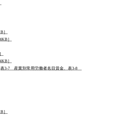
］
KB］
4KB］
B］
4KB］
表3-7 産業別常用労働者名目賃金、表3-8
KB］