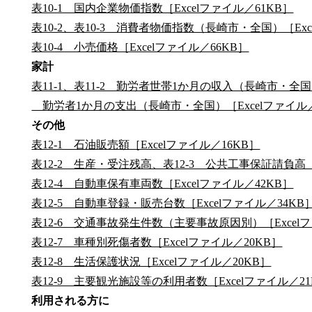
表10-1 国内企業物価指数［Excelファイル／61KB］
表10-2、表10-3 消費者物価指数（長崎市・全国）［Exc
表10-4 小売価格［Excelファイル／66KB］
家計
表11-1、表11-2 勤労者世帯1か月の収入（長崎市・全国）
勤労者1か月の支出（長崎市・全国）［Excelファイル／
その他
表12-1 石油販売額［Excelファイル／16KB］
表12-2 生産・受注残高、表12-3 公共工事保証請負高［E
表12-4 自動車保有車両数［Excelファイル／42KB］
表12-5 自動車登録・販売台数［Excelファイル／34KB
表12-6 交通事故発生件数（主要事故原因別）［Excelフ
表12-7 車種別死傷者数［Excelファイル／20KB］
表12-8 生活保護状況［Excelファイル／20KB］
表12-9 主要観光施設等の利用者数［Excelファイル／21
利用される方に