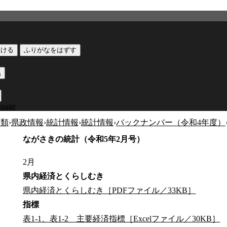
つける
ふりがなをはずす
黒
guage
分類
›
県政情報
›
統計情報
›
統計情報
›
バックナンバー（令和4年度）
ながさきの統計（令和5年2月号）
2月
県内経済とくらしむき
県内経済とくらしむき［PDFファイル／33KB］
指標
表1-1、表1-2 主要経済指標［Excelファイル／30KB］