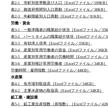
表2-1 市町別世帯数及び人口［Excelファイル／109KB
表2-2 都道府県間別人口異動［Excelファイル／38KB］
表2-3 年齢階級別人口異動［Excelファイル／81KB］
労働・賃金
表3-1 一般求職者の職業紹介状況［Excelファイル／35
表3-2 パートタイムの職業紹介状況［Excelファイル／3
表3-3 有効求人倍率［Excelファイル／35KB］
表3-4 産業別常用労働者の賃金［Excelファイル／36K
表3-5 産業別常用労働者の労働時間［Excelファイル／3
表3-6 産業別推計常用労働者［Excelファイル／34KB］
労働時間・雇用指数［Excelファイル／44KB］
水産業
表4-1 魚市場別取扱高［Excelファイル／34KB］
表4-2 主要水産物の取扱高［Excelファイル／34KB］
鉱工業・建設業
表5-1 鉱工業生産指数（原指数）［Excelファイル／42