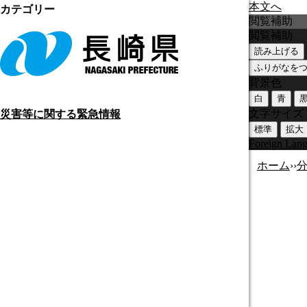
本文へ
カテゴリー
閲覧補助
閲覧補助
読み上げる
ふりがなを
背景色
白
青
文字サイズ
災害等に関する緊急情報
標準
拡大
Foreign Lan
ホーム
›
›