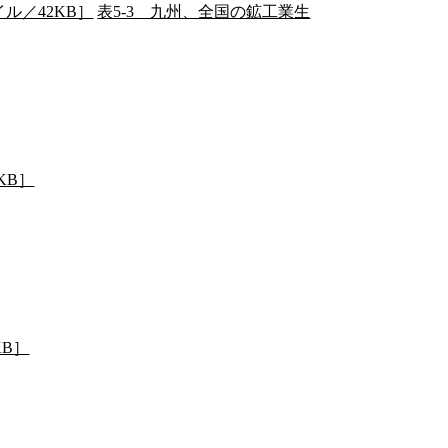
ル／42KB］
表5-3 九州、全国の鉱工業生
KB］
KB］