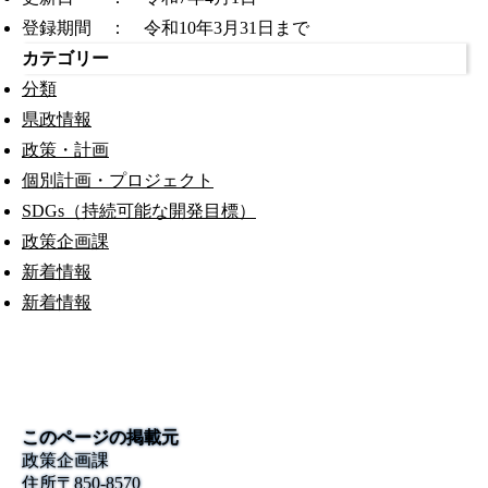
登録期間 ： 令和10年3月31日まで
カテゴリー
分類
県政情報
政策・計画
個別計画・プロジェクト
SDGs（持続可能な開発目標）
政策企画課
新着情報
新着情報
このページの掲載元
政策企画課
住所
〒850-8570