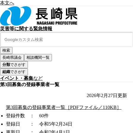
本文へ
災害等に関する緊急情報
長崎県議会
相談機関一覧
分類
でさがす
組織
でさがす
イベント・募集
など
第3回募集の登録事業者一覧
2026年2月27日
更新
第3回募集の登録事業者一覧［PDFファイル／110KB］
登録件数 ： 60件
登録日 ： 令和5年2月24日
更新日 ： 令和7年4月1日