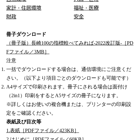
家計・住居環境
福祉・医療
財政
安全
冊子ダウンロード
（冊子版）長崎100の指標較べてみれば-2022改訂版-［PD
Fファイル／3MB］
注意
一括でダウンロードする場合は、通信環境にご注意くだ
さい。（以下より項目ごとのダウンロードも可能です）
A4サイズで印刷されます。冊子にされる場合は面付け
（2in1）印刷をするとA5サイズの冊子になります。
※詳しくはお使いの複合機または、プリンターの印刷設
定をご確認ください。
表紙及び目次等
1.表紙［PDFファイル／423KB］
2.はじめに［PDFファイル／60KB］