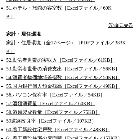
51.ホテル・旅館の客室数［Excelファイル／60K
B］
先頭に戻る
家計・居住環境
家計・住居環境（全17ページ）［PDFファイル／383K
B］
52.勤労者世帯の実収入［Excelファイル／61KB］
53.勤労者世帯の消費支出［Excelファイル／56KB］
54.消費者物価地域差指数［Excelファイル／50KB］
55.国内銀行個人預金残高［Excelファイル／49KB］
56.パソコン保有率［Excelファイル／54KB］
57.酒類消費量［Excelファイル／60KB］
58.酒類製成数量［Excelファイル／75KB］
59道路改良率［Excelファイル／107KB］
60.着工新設住宅戸数［Excelファイル／48KB］
61.着工新設住宅の床面積［Excelファイル／152KB］