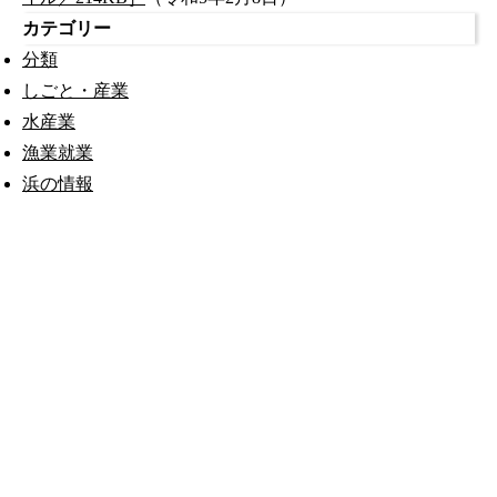
カテゴリー
分類
しごと・産業
水産業
漁業就業
浜の情報
公式SNS
このサイトについて
県庁案内
アンケート
長崎県庁
〒850-8570 長崎市尾上町3-1
電話 095-824-1111（代表）
法人番号 4000020420000
© 2026 Nagasaki Prefectural. All Rights Reserved.