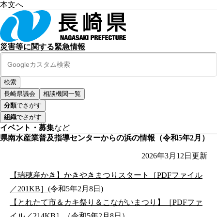
本文へ
災害等に関する緊急情報
長崎県議会
相談機関一覧
分類
でさがす
組織
でさがす
イベント・募集
など
県南水産業普及指導センターからの浜の情報（令和5年2月）
2026年3月12日
更新
【瑞穂産かき】かきやきまつりスタート［PDFファイル
／201KB］
(令和5年2月8日)
【とれたて市＆カキ祭り＆こながいまつり】［PDFファ
イル／214KB］
（令和5年2月8日）