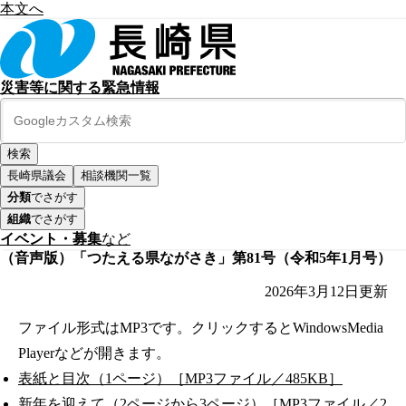
本文へ
災害等に関する緊急情報
長崎県議会
相談機関一覧
分類
でさがす
組織
でさがす
イベント・募集
など
（音声版）「つたえる県ながさき」第81号（令和5年1月号）
2026年3月12日
更新
ファイル形式はMP3です。クリックするとWindowsMedia
Playerなどが開きます。
表紙と目次（1ページ）［MP3ファイル／485KB］
新年を迎えて（2ページから3ページ）［MP3ファイル／2