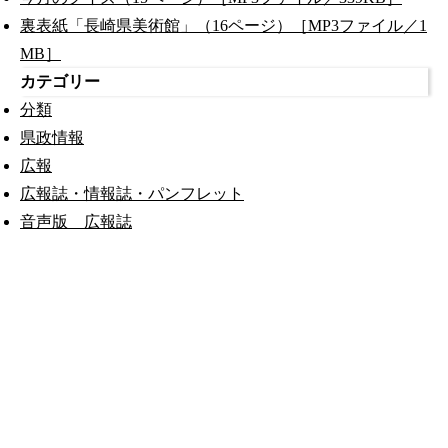
裏表紙「長崎県美術館」（16ページ）［MP3ファイル／1
MB］
カテゴリー
分類
県政情報
広報
広報誌・情報誌・パンフレット
音声版 広報誌
公式SNS
このサイトについて
県庁案内
アンケート
長崎県庁