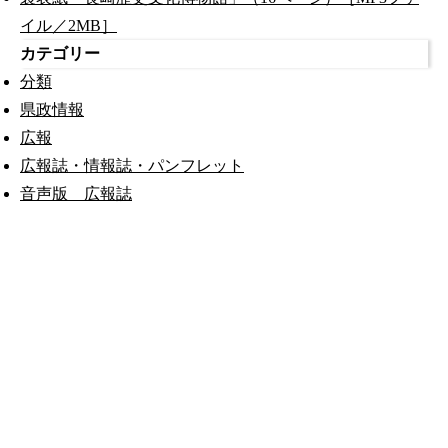
イル／2MB］
カテゴリー
分類
県政情報
広報
広報誌・情報誌・パンフレット
音声版 広報誌
公式SNS
このサイトについて
県庁案内
アンケート
長崎県庁
〒850-8570 長崎市尾上町3-1
電話 095-824-1111（代表）
法人番号 4000020420000