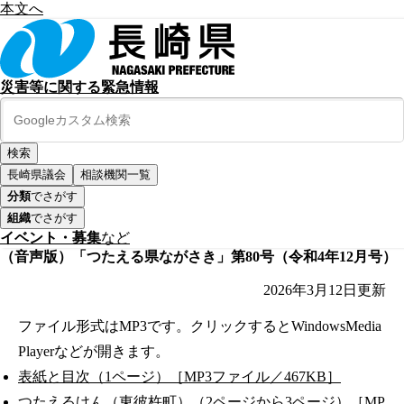
本文へ
災害等に関する緊急情報
長崎県議会
相談機関一覧
分類
でさがす
組織
でさがす
イベント・募集
など
（音声版）「つたえる県ながさき」第80号（令和4年12月号）
2026年3月12日
更新
ファイル形式はMP3です。クリックするとWindowsMedia
Playerなどが開きます。
表紙と目次（1ページ）［MP3ファイル／467KB］
つたえるけん（東彼杵町）（2ページから3ページ）［MP