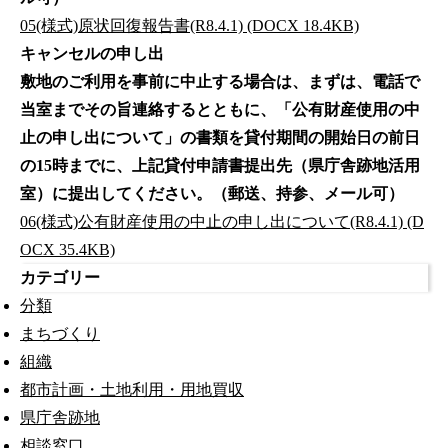
05(様式)原状回復報告書(R8.4.1) (DOCX 18.4KB)
キャンセルの申し出
敷地のご利用を事前に中止する場合は、まずは、電話で
当室までその旨連絡するとともに、「公有財産使用の中
止の申し出について」の書類を貸付期間の開始日の前日
の15時までに、上記貸付申請書提出先（県庁舎跡地活用
室）に提出してください。（郵送、持参、メール可）
06(様式)公有財産使用の中止の申し出について(R8.4.1) (D
OCX 35.4KB)
カテゴリー
分類
まちづくり
組織
都市計画・土地利用・用地買収
県庁舎跡地
相談窓口