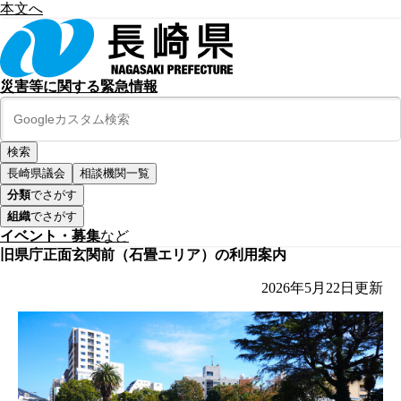
本文へ
災害等に関する緊急情報
長崎県議会
相談機関一覧
分類
でさがす
組織
でさがす
イベント・募集
など
旧県庁正面玄関前（石畳エリア）の利用案内
2026年5月22日
更新