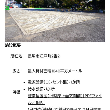
施設概要
所在地
長崎市江戸町2番2
広さ
最大貸付面積1040平方メートル
電源設備（コンセント盤）：1か所
給水設備：1か所
設備
整備位置図（旧県庁正面玄関前）［PDFファイ
ル／1MB］
1日単位（連続して利用できるのは14日間ま