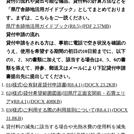
貸付の流れや貸出可能な備品、貸付料の計算方法などを
「県庁舎跡地活用ガイドブック」としてまとめておりま
す。まずは、こちらをご一読ください。
県庁舎跡地活用ガイドブック(R8.5) (PDF 2.57MB)
貸付申請の流れ
貸付申請をされる方は、事前に電話で空き状況を確認の
うえ、使用を希望する期間の初日の10日前までに、以下
の1、2、3の書類に加えて、該当する場合は4、5、6の書
類を添えて、持参、郵送又はメールにより下記貸付申請
書提出先に提出してください。
01(様式)公有財産貸付申請書(R8.4.1) (DOCX 23.2KB)
02(様式)貸付希望範囲図面(旧県庁正面玄関前・石畳エリ
ア)(R8.4.1) (DOCX 408KB)
03(様式)ご利用する際の利用規則について(R8.4.1) (DOCX
31.8KB)
貸付料の減免に該当する場合や光熱水費の使用料を減免