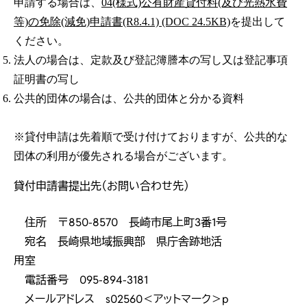
申請する場合は、
04(様式)公有財産貸付料(及び光熱水費
等)の免除(減免)申請書(R8.4.1) (DOC 24.5KB)
を提出して
ください。
法人の場合は、定款及び登記簿謄本の写し又は登記事項
証明書の写し
公共的団体の場合は、公共的団体と分かる資料
※貸付申請は先着順で受け付けておりますが、公共的な
団体の利用が優先される場合がございます。
貸付申請書提出先（お問い合わせ先）
住所 〒850-8570 長崎市尾上町3番1号
宛名 長崎県地域振興部 県庁舎跡地活
用室
電話番号 095-894-3181
メールアドレス s02560＜アットマーク＞p