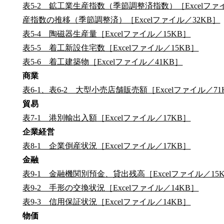
表5-2 鉱工業生産指数（季節調整済指数）［Excelファイ
産指数の推移（季節調整済）［Excelファイル／32KB］
表5-4 陶磁器生産量［Excelファイル／15KB］
表5-5 着工新設住宅数［Excelファイル／15KB］
表5-6 着工建築物［Excelファイル／41KB］
商業
表6-1、表6-2 大型小売店舗販売額［Excelファイル／71
貿易
表7-1 港別輸出入額［Excelファイル／17KB］
企業経営
表8-1 企業倒産状況［Excelファイル／17KB］
金融
表9-1 金融機関別預金、貸出残高［Excelファイル／15
表9-2 手形の交換状況［Excelファイル／14KB］
表9-3 信用保証状況［Excelファイル／14KB］
物価