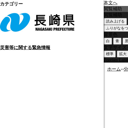
本文へ
カテゴリー
閲覧補助
閲覧補助
読み上げる
ふりがなを
背景色
白
青
文字サイズ
災害等に関する緊急情報
標準
拡大
Foreign Lan
ホーム
›
›