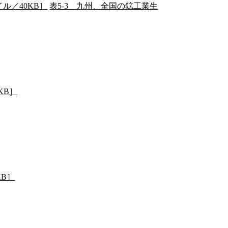
ル／40KB］
表5-3 九州、全国の鉱工業生
KB］
KB］