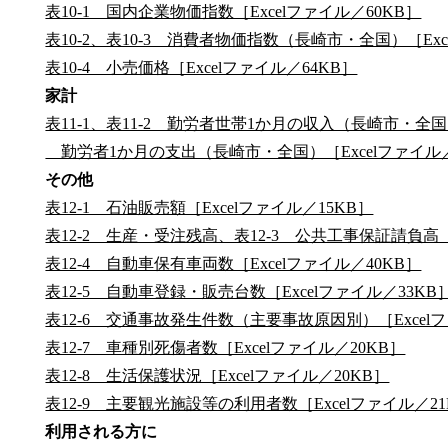
表10-1 国内企業物価指数［Excelファイル／60KB］
表10-2、表10-3 消費者物価指数（長崎市・全国）［Exc
表10-4 小売価格［Excelファイル／64KB］
家計
表11-1、表11-2 勤労者世帯1か月の収入（長崎市・全国）
勤労者1か月の支出（長崎市・全国）［Excelファイル／
その他
表12-1 石油販売額［Excelファイル／15KB］
表12-2 生産・受注残高、表12-3 公共工事保証請負高［E
表12-4 自動車保有車両数［Excelファイル／40KB］
表12-5 自動車登録・販売台数［Excelファイル／33KB
表12-6 交通事故発生件数（主要事故原因別）［Excelフ
表12-7 車種別死傷者数［Excelファイル／20KB］
表12-8 生活保護状況［Excelファイル／20KB］
表12-9 主要観光施設等の利用者数［Excelファイル／21
利用される方に