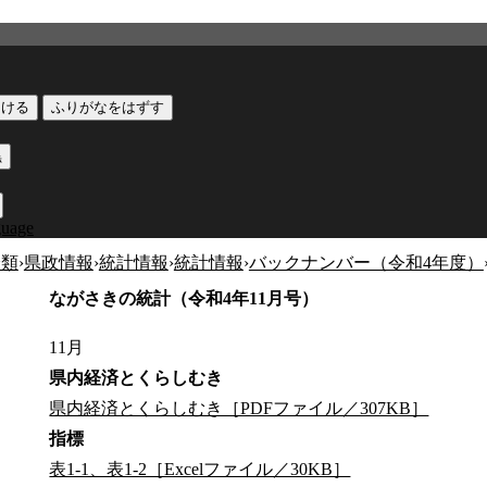
つける
ふりがなをはずす
黒
guage
分類
›
県政情報
›
統計情報
›
統計情報
›
バックナンバー（令和4年度）
ながさきの統計（令和4年11月号）
11月
県内経済とくらしむき
県内経済とくらしむき［PDFファイル／307KB］
指標
表1-1、表1-2［Excelファイル／30KB］