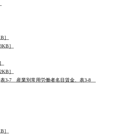
］
KB］
3KB］
B］
2KB］
表3-7 産業別常用労働者名目賃金、表3-8
KB］