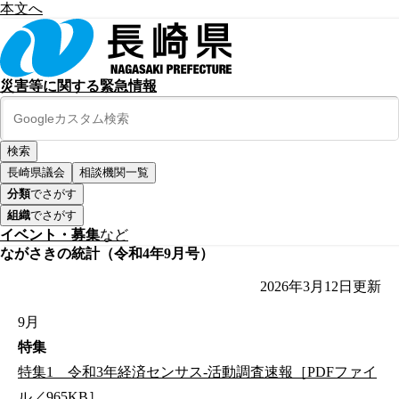
本文へ
災害等に関する緊急情報
長崎県議会
相談機関一覧
分類
でさがす
組織
でさがす
イベント・募集
など
ながさきの統計（令和4年9月号）
2026年3月12日
更新
9月
特集
特集1 令和3年経済センサス‐活動調査速報［PDFファイ
ル／965KB］