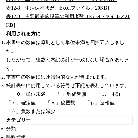
表12-8 生活保護状況［Excelファイル／20KB］
表12-9 主要観光施設等の利用者数［Excelファイル／21
KB］
利用される方に
本書中の数値は原則として単位未満を四捨五入しまし
た。
したがって、総数と内訳の計が一致しない場合がありま
す。
本書中の数値には速報値的なもが含まれます。
統計表中に使用している符号は下記を表わしています。
「０」単位未満 「-」数値皆無 「…」不詳
「ｒ」確定値 「ｘ」秘匿数 「ｐ」速報値
「△」負数または減少
カテゴリー
分類
県政情報