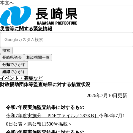
本文へ
災害等に関する緊急情報
長崎県議会
相談機関一覧
分類
でさがす
組織
でさがす
イベント・募集
など
財政援助団体等監査結果に対する措置状況
2026年7月10日
更新
令和7年度実施監査結果に対するもの
令和7年度実施分 ［PDFファイル／287KB］
令和8年7月1
0日公表＜県公報11530号掲載＞
令和6年度実施監査結果に対するもの