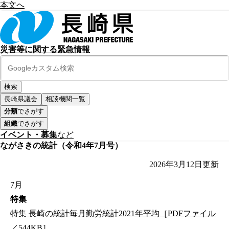
本文へ
災害等に関する緊急情報
長崎県議会
相談機関一覧
分類
でさがす
組織
でさがす
イベント・募集
など
ながさきの統計（令和4年7月号）
2026年3月12日
更新
7月
特集
特集 長崎の統計毎月勤労統計2021年平均［PDFファイル
／544KB］