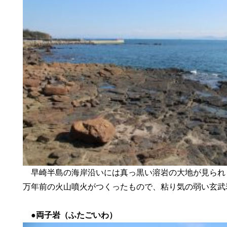
早崎半島の海岸沿いには真っ黒い溶岩の大地が見られま
万年前の火山噴火がつくったもので、粘り気の弱い玄武
●
両子岩（ふたごいわ）