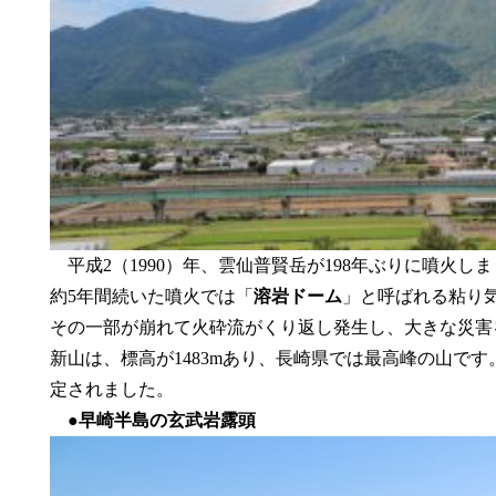
平成2（1990）年、雲仙普賢岳が198年ぶりに噴火し
約5年間続いた噴火では「
溶岩ドーム
」と呼ばれる粘り
その一部が崩れて火砕流がくり返し発生し、大きな災害
新山は、標高が1483mあり、長崎県では最高峰の山です。
定されました。
●
早崎半島の玄武岩露頭