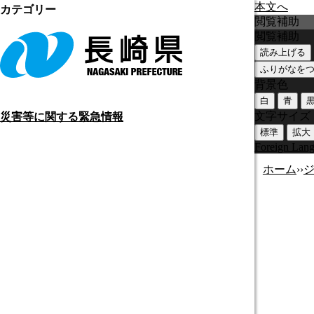
本文へ
カテゴリー
閲覧補助
閲覧補助
読み上げる
ふりがなを
背景色
白
青
文字サイズ
災害等に関する緊急情報
標準
拡大
Foreign Lan
ホーム
›
›