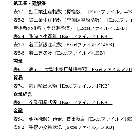
鉱工業・建設業
表5-1 鉱工業生産指数（原指数）［Excelファイル／42
表5-2 鉱工業生産指数（季節調整済指数）［Excelファイ
産指数の推移（季節調整済）［Excelファイル／32KB］
表5-4 陶磁器生産量［Excelファイル／15KB］
表5-5 着工新設住宅数［Excelファイル／14KB］
表5-6 着工建築物［Excelファイル／41KB］
商業
表6-1、表6-2 大型小売店舗販売額［Excelファイル／71
貿易
表7-1 港別輸出入額［Excelファイル／17KB］
企業経営
表8-1 企業倒産状況［Excelファイル／17KB］
金融
表9-1 金融機関別預金、貸出残高［Excelファイル／16
表9-2 手形の交換状況［Excelファイル／14KB］