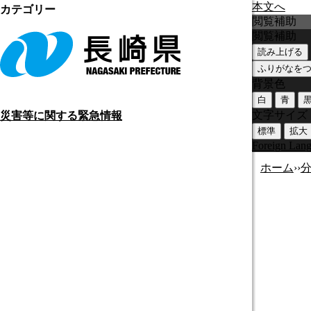
本文へ
カテゴリー
閲覧補助
閲覧補助
読み上げる
ふりがなを
背景色
白
青
文字サイズ
災害等に関する緊急情報
標準
拡大
Foreign Lan
ホーム
›
›