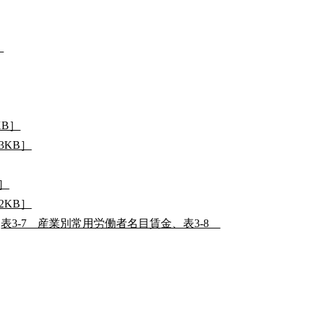
］
KB］
3KB］
B］
2KB］
表3-7 産業別常用労働者名目賃金、表3-8