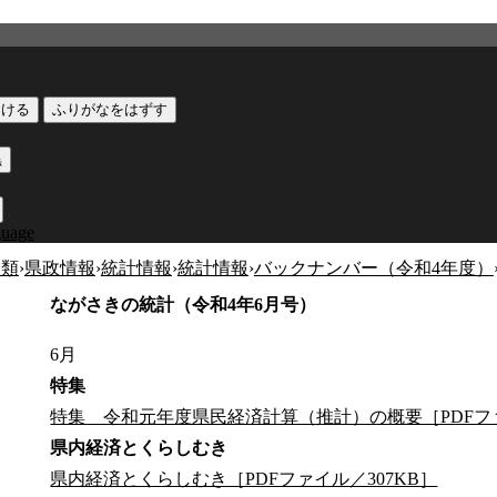
つける
ふりがなをはずす
黒
guage
分類
›
県政情報
›
統計情報
›
統計情報
›
バックナンバー（令和4年度）
ながさきの統計（令和4年6月号）
6月
特集
特集 令和元年度県民経済計算（推計）の概要［PDFファ
県内経済とくらしむき
県内経済とくらしむき［PDFファイル／307KB］