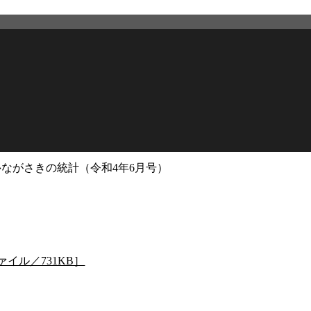
›
ながさきの統計（令和4年6月号）
2026年3月12日
更新
イル／731KB］