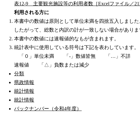
表12-9 主要観光施設等の利用者数［Excelファイル／21
利用される方に
本書中の数値は原則として単位未満を四捨五入しました
したがって、総数と内訳の計が一致しない場合がありま
本書中の数値には速報値的なもが含まれます。
統計表中に使用している符号は下記を表わしています。
「０」単位未満 「-」数値皆無 「…」不詳 
速報値 「△」負数または減少
分類
県政情報
統計情報
統計情報
バックナンバー（令和4年度）
公式SNS
このサイトについて
県庁案内
アンケート
長崎県庁
〒850-8570 長崎市尾上町3-1