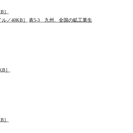
KB］
ル／40KB］
表5-3 九州、全国の鉱工業生
KB］
KB］