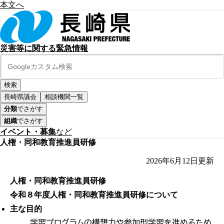
本文へ
災害等に関する緊急情報
長崎県議会
相談機関一覧
分類
でさがす
組織
でさがす
イベント・募集
など
人権・同和教育推進員研修
2026年6月12日
更新
人権・同和教育推進員研修
令和８年度人権・同和教育推進員研修について
主な目的
学習プログラムの構想力や参加型学習を進めるため