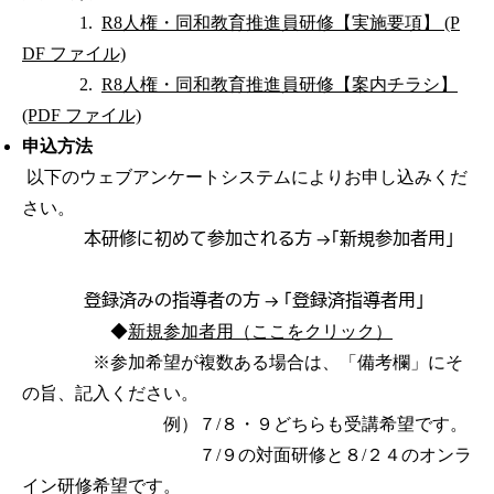
1.
R8人権・同和教育推進員研修【実施要項】 (P
DF ファイル)
2.
R8人権・同和教育推進員研修【案内チラシ】
(PDF ファイル)
申込方法
以下のウェブアンケートシステムによりお申し込みくだ
さい。
本研修に初めて参加される方 →「新規参加者用」
登録済みの指導者の方 → 「登録済指導者用」
◆
新規参加者用（ここをクリック）
※参加希望が複数ある場合は、「備考欄」にそ
の旨、記入ください。
例）７/８・９どちらも受講希望です。
７/９の対面研修と８/２４のオンラ
イン研修希望です。