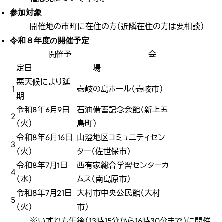
参加対象
開催地の市町に在住の方（近隣在住の方は要相談）
令和８年度の開催予定
開催予
会
定日
場
悪天候により延
1
壱岐の島ホール（壱岐市）
期
令和8年6月9日
石油備蓄記念会館（新上五
2
（火）
島町）
令和8年6月16日
山澄地区コミュニティセン
3
（火）
ター（佐世保市）
令和8年7月1日
西有家総合学習センターカ
4
（水）
ムス（南島原市）
令和8年7月21日
大村市中央公民館（大村
5
（火）
市）
※いずれも午後（13時15分から16時30分まで）に開催