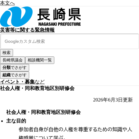
本文へ
災害等に関する緊急情報
長崎県議会
相談機関一覧
分類
でさがす
組織
でさがす
イベント・募集
など
社会人権・同和教育地区別研修会
2026年6月3日
更新
社会人権・同和教育地区別研修会
主な目的
参加者自身が自他の人権を尊重するための知識や人
権感覚について学ぶ。