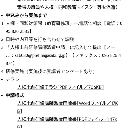
策課の職員や人権・同和教育マイスター等を派遣）
申込みから実施まで
人権・同和対策課（教育研修班）へ電話で相談【電話：0
95-826-2585】
日時や内容等を打ち合わせて調整
「人権出前研修講師派遣申請」に記入して提出【メー
ル：s16030@pref.nagasaki.lg.jp】【ファックス：095-826-4
874】
研修実施（実施後に受講者アンケートあり）
チラシ
人権出前研修チラシ［PDFファイル／706KB］
申請様式
人権出前研修講師派遣申請書［Wordファイル／17K
B］
人権出前研修講師派遣申請書［PDFファイル／147K
B］