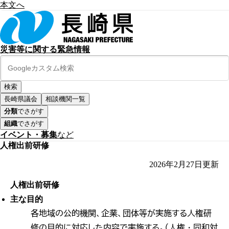
本文へ
災害等に関する緊急情報
長崎県議会
相談機関一覧
分類
でさがす
組織
でさがす
イベント・募集
など
人権出前研修
2026年2月27日
更新
人権出前研修
主な目的
各地域の公的機関、企業、団体等が実施する人権研
修の目的に対応した内容で実施する。（人権・同和対