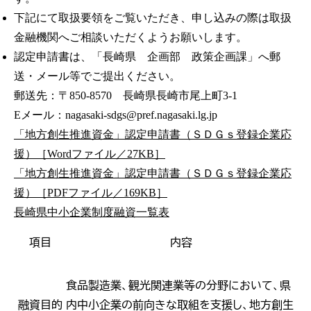
下記にて取扱要領をご覧いただき、申し込みの際は取扱
金融機関へご相談いただくようお願いします。
認定申請書は、「長崎県 企画部 政策企画課」へ郵
送・メール等でご提出ください。
郵送先：〒850-8570 長崎県長崎市尾上町3-1
Eメール：nagasaki-sdgs@pref.nagasaki.lg.jp
「地方創生推進資金」認定申請書（ＳＤＧｓ登録企業応
援）［Wordファイル／27KB］
「地方創生推進資金」認定申請書（ＳＤＧｓ登録企業応
援）［PDFファイル／169KB］
長崎県中小企業制度融資一覧表
項目
内容
食品製造業、観光関連業等の分野において、県
融資目的
内中小企業の前向きな取組を支援し、地方創生