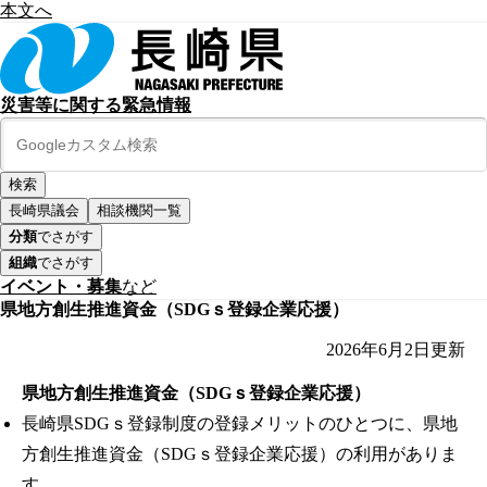
本文へ
災害等に関する緊急情報
長崎県議会
相談機関一覧
分類
でさがす
組織
でさがす
イベント・募集
など
県地方創生推進資金（SDGｓ登録企業応援）
2026年6月2日
更新
県地方創生推進資金（SDGｓ登録企業応援）
長崎県SDGｓ登録制度の登録メリットのひとつに、県地
方創生推進資金（SDGｓ登録企業応援）の利用がありま
す。