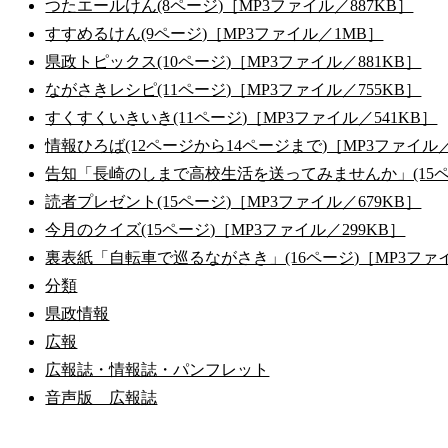
つたエールけん(8ページ)［MP3ファイル／887KB］
すすめるけん(9ページ)［MP3ファイル／1MB］
県政トピックス(10ページ)［MP3ファイル／881KB］
ながさきレシピ(11ページ)［MP3ファイル／755KB］
すくすくいきいき(11ページ)［MP3ファイル／541KB］
情報ひろば(12ページから14ページまで)［MP3ファイル
告知「長崎のしまで高校生活を送ってみませんか」(15ペー
読者プレゼント(15ページ)［MP3ファイル／679KB］
今月のクイズ(15ページ)［MP3ファイル／299KB］
裏表紙「自転車で巡るながさき」(16ページ)［MP3ファイ
分類
県政情報
広報
広報誌・情報誌・パンフレット
音声版 広報誌
公式SNS