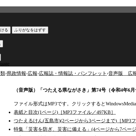
つける
ふりがなをはずす
黒
guage
分類
›
県政情報
›
広報
›
広報誌・情報誌・パンフレット
›
音声版 広
（音声版）「つたえる県ながさき」第74号（令和4年6月
ファイル形式はMP3です。クリックするとWindowsMedia
表紙と目次(1ページ)［MP3ファイル／497KB］
つたえるけん(五島市)(2ページから3ページまで)［MP3
特集「災害を防ぎ、災害に備える」(4ページから7ページま