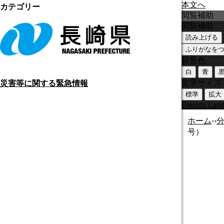
本文へ
カテゴリー
閲覧補助
閲覧補助
読み上げる
ふりがなを
背景色
白
青
文字サイズ
災害等に関する緊急情報
標準
拡大
Foreign Lan
ホーム
›
›
号）