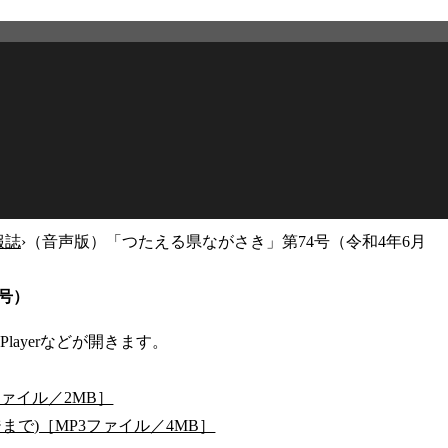
報誌
›
（音声版）「つたえる県ながさき」第74号（令和4年6月
2026年3月12日
更新
号）
Playerなどが開きます。
ファイル／2MB］
で)［MP3ファイル／4MB］