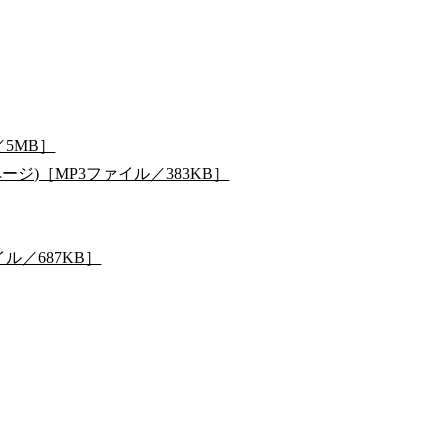
／5MB］
ジ)［MP3ファイル／383KB］
ル／687KB］