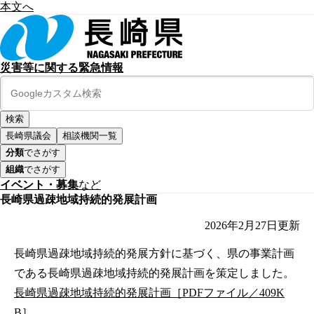
本文へ
災害等に関する緊急情報
長崎県議会
相談機関一覧
分類
でさがす
組織
でさがす
イベント・募集
など
長崎県過疎地域持続的発展計画
2026年2月27日
更新
長崎県過疎地域持続的発展方針に基づく、県の事業計画
である長崎県過疎地域持続的発展計画を策定しました。
長崎県過疎地域持続的発展計画［PDFファイル／409K
B］