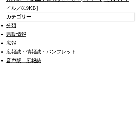
イル／819KB］
カテゴリー
分類
県政情報
広報
広報誌・情報誌・パンフレット
音声版 広報誌
公式SNS
このサイトについて
県庁案内
アンケート
長崎県庁
〒850-8570 長崎市尾上町3-1
電話 095-824-1111（代表）
法人番号 4000020420000