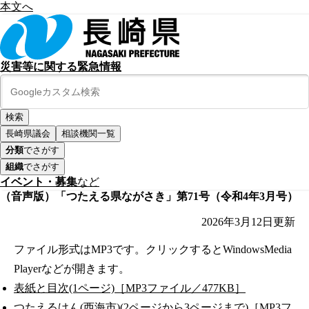
本文へ
災害等に関する緊急情報
長崎県議会
相談機関一覧
分類
でさがす
組織
でさがす
イベント・募集
など
（音声版）「つたえる県ながさき」第71号（令和4年3月号）
2026年3月12日
更新
ファイル形式はMP3です。クリックするとWindowsMedia
Playerなどが開きます。
表紙と目次(1ページ)［MP3ファイル／477KB］
つたえるけん(西海市)(2ページから3ページまで)［MP3フ