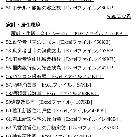
51.ホテル・旅館の客室数［Excelファイル／60KB］
先頭に戻る
家計・居住環境
家計・住居（全17ページ）［PDFファイル／552KB］
52.勤労者世帯の実収入［Excelファイル／58KB］
53.勤労者世帯の消費支出［Excelファイル／53KB］
54.消費者物価地域差指数［Excelファイル／49KB］
55.国内銀行個人預金残高［Excelファイル／47KB］
56.パソコン保有率［Excelファイル／54KB］
57.酒類消費量［Excelファイル／57KB］
58.酒類製成数量［Excelファイル／68KB］
59道路改良率［Excelファイル／107KB］
60.着工新設住宅戸数［Excelファイル／47KB］
61.着工新設住宅の床面積［Excelファイル／144KB］
62.民営賃貸住宅の月額家賃［Excelファイル／57KB］
63.持ち家比率［Excelファイル／54KB］