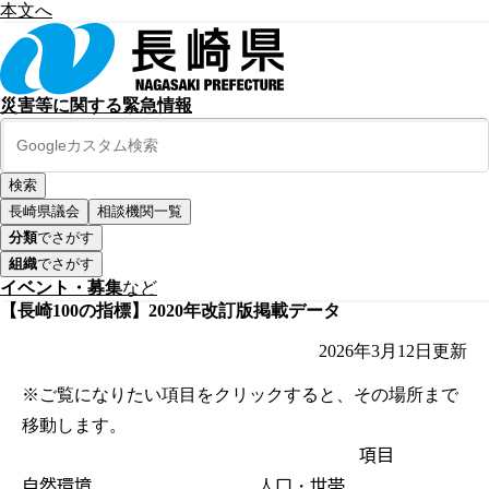
本文へ
災害等に関する緊急情報
長崎県議会
相談機関一覧
分類
でさがす
組織
でさがす
イベント・募集
など
【長崎100の指標】2020年改訂版掲載データ
2026年3月12日
更新
※ご覧になりたい項目をクリックすると、その場所まで
移動します。
項目
自然環境
人口・世帯