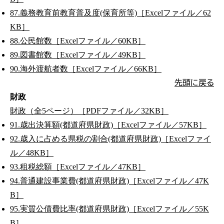
87.義務教育前教育普及度(保育所等)［Excelファイル／62
KB］
88.公民館数［Excelファイル／60KB］
89.図書館数［Excelファイル／49KB］
90.海外渡航者数［Excelファイル／66KB］
先頭に戻る
財政
財政（全5ページ）［PDFファイル／32KB］
91.歳出決算額(都道府県財政)［Excelファイル／57KB］
92.歳入に占める県税の割合(都道府県財政)［Excelファイ
ル／48KB］
93.租税総額［Excelファイル／47KB］
94.普通建設事業費(都道府県財政)［Excelファイル／47K
B］
95.実質公債費比率(都道府県財政)［Excelファイル／55K
B］