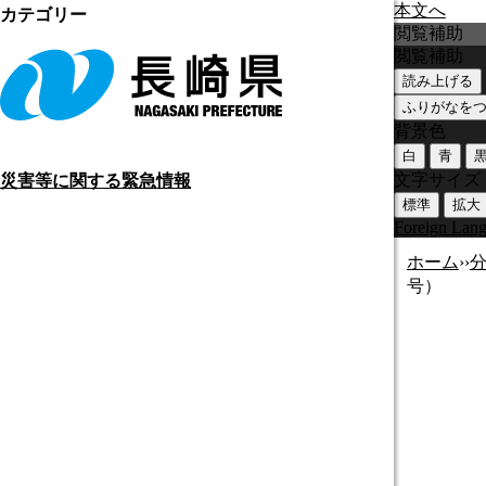
本文へ
カテゴリー
閲覧補助
閲覧補助
読み上げる
ふりがなを
背景色
白
青
文字サイズ
災害等に関する緊急情報
標準
拡大
Foreign Lan
ホーム
›
›
号）