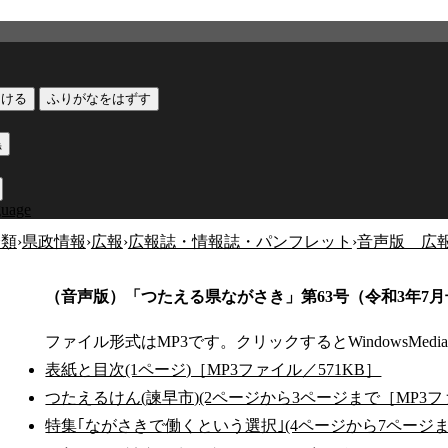
つける
ふりがなをはずす
黒
guage
分類
›
県政情報
›
広報
›
広報誌・情報誌・パンフレット
›
音声版 広
（音声版）「つたえる県ながさき」第63号（令和3年7月
ファイル形式はMP3です。クリックするとWindowsMedia
表紙と目次(1ページ)［MP3ファイル／571KB］
つたえるけん(諫早市)(2ページから3ページまで［MP3フ
特集｢ながさきで働くという選択｣(4ページから7ページま