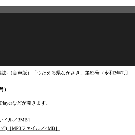
報誌
›
（音声版）「つたえる県ながさき」第63号（令和3年7月
2026年3月12日
更新
号）
Playerなどが開きます。
ァイル／3MB］
で)［MP3ファイル／4MB］