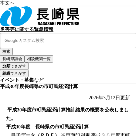
本文へ
災害等に関する緊急情報
長崎県議会
相談機関一覧
分類
でさがす
組織
でさがす
イベント・募集
など
平成30年度長崎県の市町民経済計算
2026年3月12日
更新
平成30年度市町民経済計算推計結果の概要を公表しまし
た。
平成30年度 長崎県の市町民経済計算
冊子データ（ＰＤＦ）
※両面印刷用
平成３０年度市町