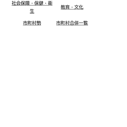
社会保障・保健・衛
教育・文化
生
市町村勢
市町村合併一覧