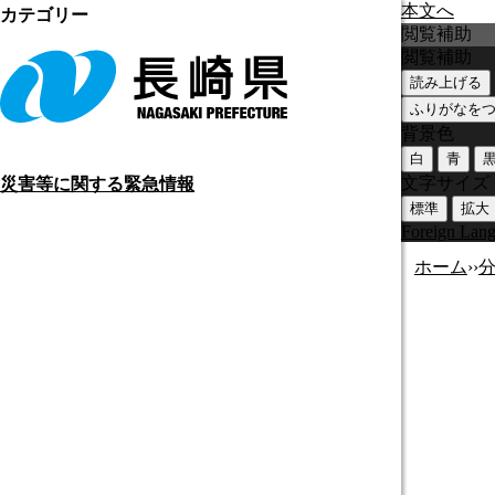
本文へ
カテゴリー
閲覧補助
閲覧補助
読み上げる
ふりがなを
背景色
白
青
文字サイズ
災害等に関する緊急情報
標準
拡大
Foreign Lan
ホーム
›
›