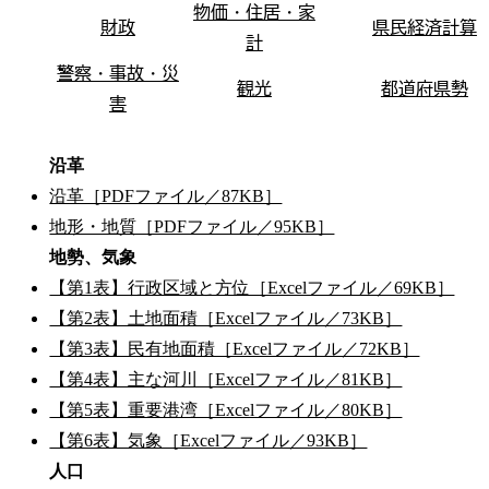
物価・住居・家
財政
県民経済計算
計
警察・事故・災
観光
都道府県勢
害
沿革
沿革［PDFファイル／87KB］
地形・地質［PDFファイル／95KB］
地勢、気象
【第1表】行政区域と方位［Excelファイル／69KB］
【第2表】土地面積［Excelファイル／73KB］
【第3表】民有地面積［Excelファイル／72KB］
【第4表】主な河川［Excelファイル／81KB］
【第5表】重要港湾［Excelファイル／80KB］
【第6表】気象［Excelファイル／93KB］
人口