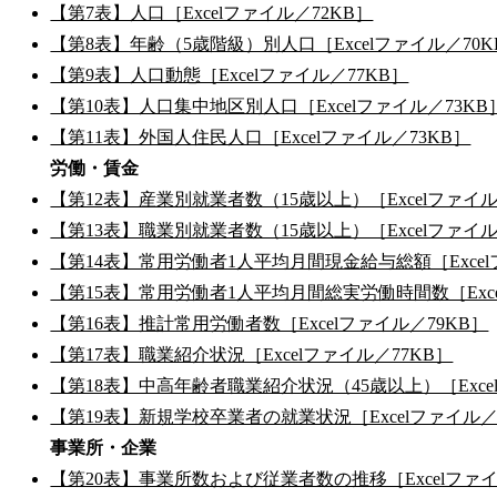
【第7表】人口［Excelファイル／72KB］
【第8表】年齢（5歳階級）別人口［Excelファイル／70K
【第9表】人口動態［Excelファイル／77KB］
【第10表】人口集中地区別人口［Excelファイル／73KB
【第11表】外国人住民人口［Excelファイル／73KB］
労働・賃金
【第12表】産業別就業者数（15歳以上）［Excelファイル
【第13表】職業別就業者数（15歳以上）［Excelファイル
【第14表】常用労働者1人平均月間現金給与総額［Excel
【第15表】常用労働者1人平均月間総実労働時間数［Exce
【第16表】推計常用労働者数［Excelファイル／79KB］
【第17表】職業紹介状況［Excelファイル／77KB］
【第18表】中高年齢者職業紹介状況（45歳以上）［Exce
【第19表】新規学校卒業者の就業状況［Excelファイル／
事業所・企業
【第20表】事業所数および従業者数の推移［Excelファイ