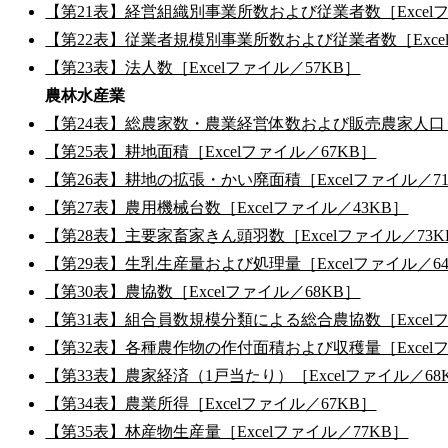
【第21表】経営組織別事業所数および従業者数［Excelフ
【第22表】従業者規模別事業所数および従業者数［Excel
【第23表】法人数［Excelファイル／57KB］
農林水産業
【第24表】総農家数・農業経営体数および販売農家人口［E
【第25表】耕地面積［Excelファイル／67KB］
【第26表】耕地の拡張・かい廃面積［Excelファイル／7
【第27表】農用機械台数［Excelファイル／43KB］
【第28表】主要家畜家きん頭羽数［Excelファイル／73K
【第29表】生乳生産量および処理量［Excelファイル／6
【第30表】農協数［Excelファイル／68KB］
【第31表】組合員数規模分類による総合農協数［Excelフ
【第32表】各種農作物の作付面積および収穫量［Excelフ
【第33表】農家経済（1戸当たり）［Excelファイル／68
【第34表】農業所得［Excelファイル／67KB］
【第35表】林産物生産量［Excelファイル／77KB］