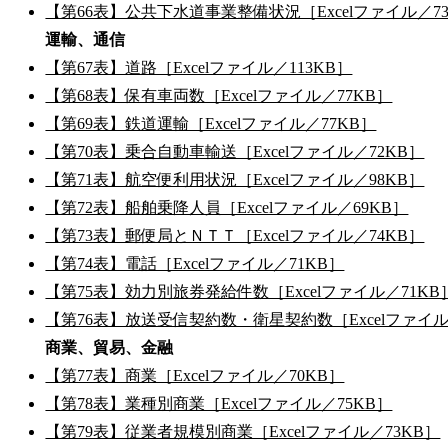
【第66表】公共下水道事業整備状況［Excelファイル／7
運輸、通信
【第67表】道路［Excelファイル／113KB］
【第68表】保有車両数［Excelファイル／77KB］
【第69表】鉄道運輸［Excelファイル／77KB］
【第70表】乗合自動車輸送［Excelファイル／72KB］
【第71表】航空便利用状況［Excelファイル／98KB］
【第72表】船舶乗降人員［Excelファイル／69KB］
【第73表】郵便局とＮＴＴ［Excelファイル／74KB］
【第74表】電話［Excelファイル／71KB］
【第75表】効力別旅券発給件数［Excelファイル／71KB
【第76表】放送受信契約数・衛星契約数［Excelファイル
商業、貿易、金融
【第77表】商業［Excelファイル／70KB］
【第78表】業種別商業［Excelファイル／75KB］
【第79表】従業者規模別商業［Excelファイル／73KB］