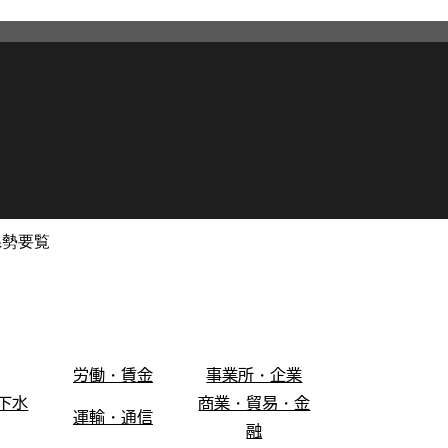
県勢要覧
2026年3月12日
更新
。
労働・賃金
事業所・企業
下水
商業・貿易・金
運輸・通信
融