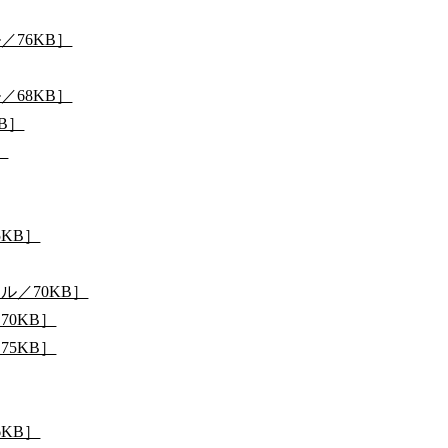
／76KB］
／68KB］
B］
］
5KB］
ル／70KB］
70KB］
75KB］
6KB］