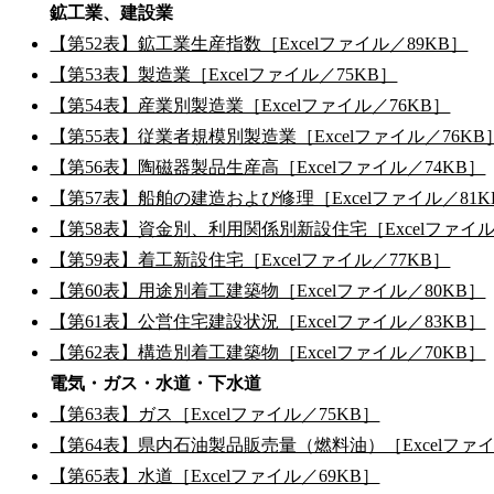
鉱工業、建設業
【第52表】鉱工業生産指数［Excelファイル／89KB］
【第53表】製造業［Excelファイル／75KB］
【第54表】産業別製造業［Excelファイル／76KB］
【第55表】従業者規模別製造業［Excelファイル／76KB
【第56表】陶磁器製品生産高［Excelファイル／74KB］
【第57表】船舶の建造および修理［Excelファイル／81K
【第58表】資金別、利用関係別新設住宅［Excelファイル
【第59表】着工新設住宅［Excelファイル／77KB］
【第60表】用途別着工建築物［Excelファイル／80KB］
【第61表】公営住宅建設状況［Excelファイル／83KB］
【第62表】構造別着工建築物［Excelファイル／70KB］
電気・ガス・水道・下水道
【第63表】ガス［Excelファイル／75KB］
【第64表】県内石油製品販売量（燃料油）［Excelファイ
【第65表】水道［Excelファイル／69KB］