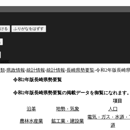
つける
ふりがなをはずす
黒
guage
分類
›
県政情報
›
統計情報
›
統計情報
›
長崎県勢要覧
›
令和2年版長崎
令和2年版長崎県勢要覧
令和2年版長崎県勢要覧の掲載データを御覧になれます
項目
沿革
地勢・気象
人口
電気・ガス・水道・
農林水産業
鉱工業・建設業
道