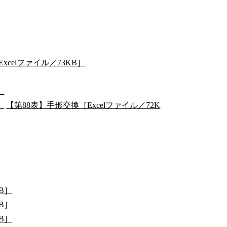
celファイル／73KB］
］
］
【第88表】手形交換［Excelファイル／72K
B］
B］
B］