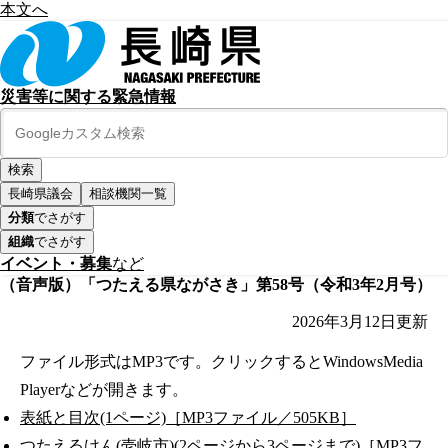
本文へ
災害等に関する緊急情報
長崎県議会
相談機関一覧
分類
でさがす
組織
でさがす
イベント・募集
など
（音声版）「つたえる県ながさき」第58号（令和3年2月号）
2026年3月12日
更新
ファイル形式はMP3です。クリックするとWindowsMedia
Playerなどが開きます。
表紙と目次(1ページ)［MP3ファイル／505KB］
つたえるけん(壱岐市)(2ページから3ページまで)［MP3フ