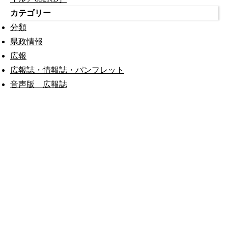
カテゴリー
分類
県政情報
広報
広報誌・情報誌・パンフレット
音声版 広報誌
公式SNS
このサイトについて
県庁案内
アンケート
長崎県庁
〒850-8570 長崎市尾上町3-1
電話 095-824-1111（代表）
法人番号 4000020420000
© 2026 Nagasaki Prefectural. All Rights Reserved.