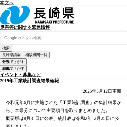
本文へ
災害等に関する緊急情報
長崎県議会
相談機関一覧
分類
でさがす
組織
でさがす
イベント・募集
など
2019年工業統計調査結果確報
2026年3月12日
更新
令和元年6月に実施された「工業統計調査」の集計結果か
ら、本県分について主要項目を取りまとめました。
概要版は8月31日に公表、統計表は令和2年12月25日に公
表しました。