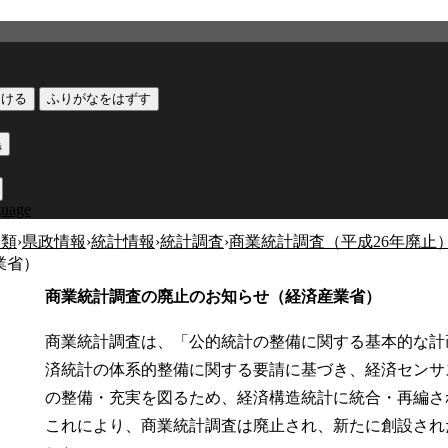
つける
ふりがなをはずす
黒
guage
分類
›
県政情報
›
統計情報
›
統計調査
›
商業統計調査（平成26年廃止
業省）
商業統計調査の廃止のお知らせ（経済産業省）
商業統計調査は、「公的統計の整備に関する基本的な計画
済統計の体系的整備に関する要請に基づき、経済センサ
の整備・充実を図るため、経済構造統計に統合・再編
これにより、商業統計調査は廃止され、新たに創設され