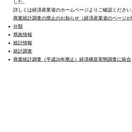
した。
詳しくは経済産業省のホームページよりご確認ください
商業統計調査の廃止のお知らせ（経済産業省のページが
分類
県政情報
統計情報
統計調査
商業統計調査（平成26年廃止）経済構造実態調査に統合
公式SNS
このサイトについて
県庁案内
アンケート
長崎県庁
〒850-8570 長崎市尾上町3-1
電話 095-824-1111（代表）
法人番号 4000020420000
© 2026 Nagasaki Prefectural. All Rights Reserved.