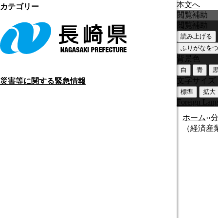
本文へ
カテゴリー
閲覧補助
閲覧補助
読み上げる
ふりがなを
背景色
白
青
文字サイズ
災害等に関する緊急情報
標準
拡大
Foreign Lan
ホーム
›
›
（経済産