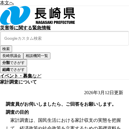
本文へ
災害等に関する緊急情報
長崎県議会
相談機関一覧
分類
でさがす
組織
でさがす
イベント・募集
など
家計調査について
2026年3月12日
更新
調査員がお伺いしましたら、ご回答をお願いします。
調査の目的
家計調査は、国民生活における家計収支の実態を把握
して、経済政策や社会政策を立案するための基礎資料を