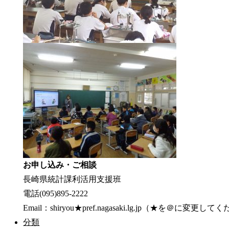
お申し込み・ご相談
長崎県統計課利活用支援班
電話(095)895-2222
Email：shiryou★pref.nagasaki.lg.jp（★を＠に変更し
分類