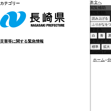
本文へ
カテゴリー
閲覧補助
閲覧補助
読み上げる
ふりがなを
背景色
白
青
文字サイズ
災害等に関する緊急情報
標準
拡大
Foreign Lan
ホーム
›
›