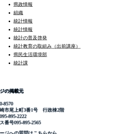
県政情報
組織
統計情報
統計情報
統計の普及啓発
統計教育の取組み（出前講座）
県民生活環境部
統計課
ジの掲載元
0-8570
崎市尾上町3番1号 行政棟2階
095-895-2222
ス番号
095-895-2565
公式SNS
このサイトについて
県庁案内
アンケート
ージへの質問はこちらから