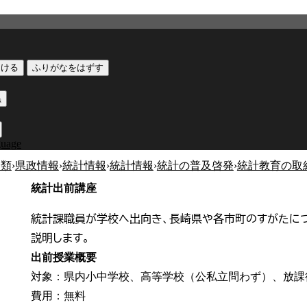
つける
ふりがなをはずす
黒
guage
分類
›
県政情報
›
統計情報
›
統計情報
›
統計の普及啓発
›
統計教育の取
統計出前講座
統計課職員が学校へ出向き、長崎県や各市町のすがたに
説明します。
出前授業概要
対象：県内小中学校、高等学校（公私立問わず）、放課
費用：無料