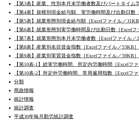
【第3表】産業、性別本月末労働者数及びパートタイム労働者
【第4表】規模別現金給与額、実労働時間及び出勤日数［Ex
【第5表】就業形態別現金給与額［Excelファイル／31K
【第6表】就業形態別実労働時間及び出勤日数［Excelフ
【第7表】就業形態別本月末労働者数［Excelファイル／2
【第8表】産業別名目賃金指数［Excelファイル／53KB
【第9表】産業別実質賃金指数［Excelファイル／59KB
【第10表-1】総実労働時間、所定内労働時間［Excelファ
【第10表-2】所定外労働時間、常用雇用指数［Excelファ
分類
県政情報
統計情報
統計調査
平成30年毎月勤労統計調査
公式SNS
このサイトについて
県庁案内
アンケート