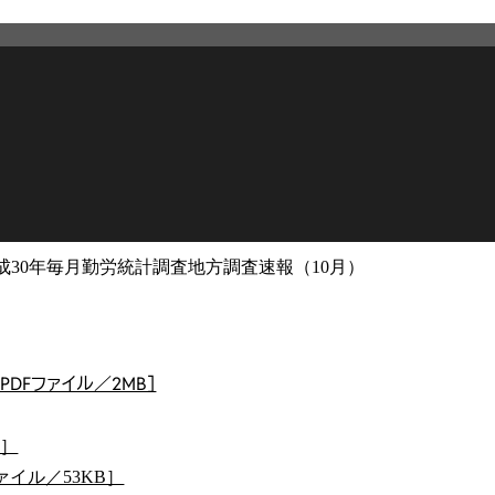
成30年毎月勤労統計調査地方調査速報（10月）
2026年3月12日
更新
DFファイル／2MB］
B］
ァイル／53KB］