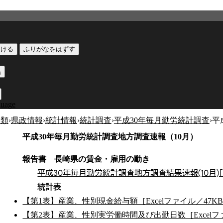
つける
ふりがなをはずす
黒
guage
分類
›
県政情報
›
統計情報
›
統計調査
›
平成30年毎月勤労統計調査
›
平
平成30年毎月勤労統計調査地方調査速報（10月）
報告書 長崎県の賃金・雇用の動き
平成30年毎月勤労統計調査地方調査結果速報(10月)［P
統計表
【第1表】産業、性別現金給与額［Excelファイル／47K
【第2表】産業、性別実労働時間及び出勤日数［Excelフ