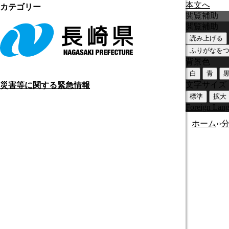
本文へ
カテゴリー
閲覧補助
閲覧補助
読み上げる
ふりがなを
背景色
白
青
文字サイズ
災害等に関する緊急情報
標準
拡大
Foreign Lan
ホーム
›
›