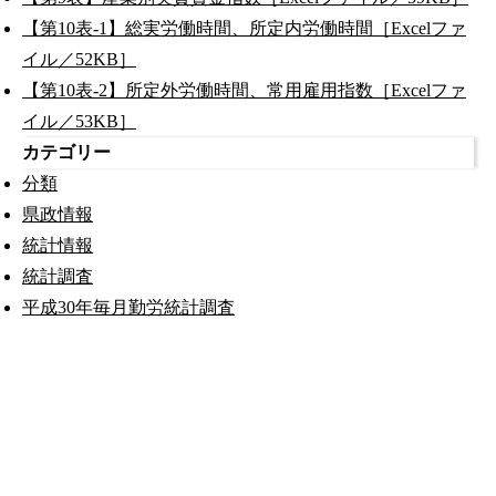
【第10表-1】総実労働時間、所定内労働時間［Excelファ
イル／52KB］
【第10表-2】所定外労働時間、常用雇用指数［Excelファ
イル／53KB］
カテゴリー
分類
県政情報
統計情報
統計調査
平成30年毎月勤労統計調査
公式SNS