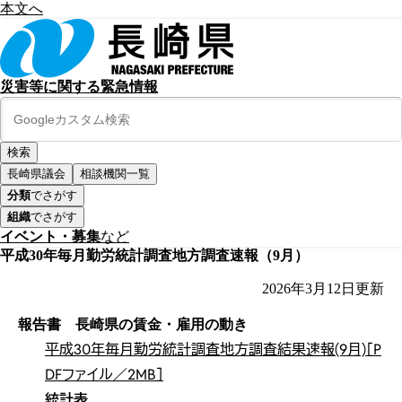
本文へ
災害等に関する緊急情報
長崎県議会
相談機関一覧
分類
でさがす
組織
でさがす
イベント・募集
など
平成30年毎月勤労統計調査地方調査速報（9月）
2026年3月12日
更新
報告書 長崎県の賃金・雇用の動き
平成30年毎月勤労統計調査地方調査結果速報(9月)［P
DFファイル／2MB］
統計表