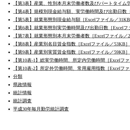
【第3表】産業、性別本月末労働者数及びパートタイム労働者
【第4表】規模別現金給与額、実労働時間及び出勤日数［Ex
【第5表】就業形態別現金給与額［Excelファイル／31K
【第6表】就業形態別実労働時間及び出勤日数［Excelフ
【第7表】就業形態別本月末労働者数［Excelファイル／2
【第8表】産業別名目賃金指数［Excelファイル／53KB
【第9表】産業別実質賃金指数［Excelファイル／59KB
【第10表-1】総実労働時間、所定内労働時間［Excelファ
【第10表-2】所定外労働時間、常用雇用指数［Excelファ
分類
県政情報
統計情報
統計調査
平成30年毎月勤労統計調査
公式SNS
このサイトについて
県庁案内
アンケート