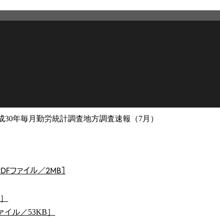
成30年毎月勤労統計調査地方調査速報（7月）
2026年3月12日
更新
DFファイル／2MB］
B］
ァイル／53KB］