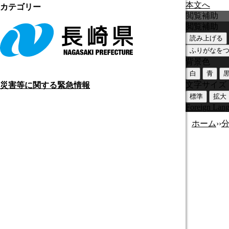
本文へ
カテゴリー
閲覧補助
閲覧補助
読み上げる
ふりがなを
背景色
白
青
文字サイズ
災害等に関する緊急情報
標準
拡大
Foreign Lan
ホーム
›
›