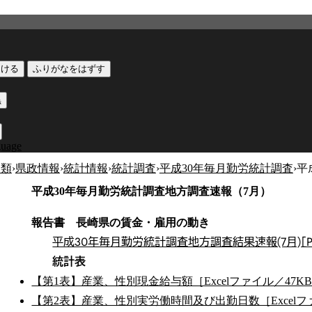
つける
ふりがなをはずす
黒
guage
分類
›
県政情報
›
統計情報
›
統計調査
›
平成30年毎月勤労統計調査
›
平
平成30年毎月勤労統計調査地方調査速報（7月）
報告書 長崎県の賃金・雇用の動き
平成30年毎月勤労統計調査地方調査結果速報(7月)［P
統計表
【第1表】産業、性別現金給与額［Excelファイル／47K
【第2表】産業、性別実労働時間及び出勤日数［Excelフ