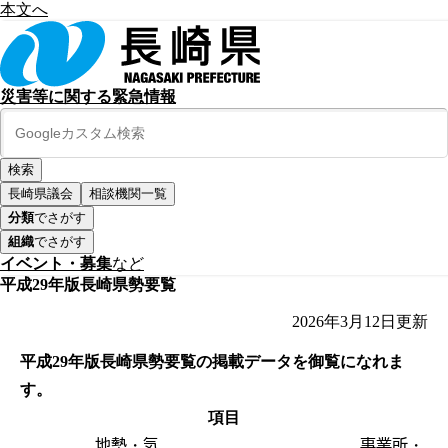
本文へ
災害等に関する緊急情報
長崎県議会
相談機関一覧
分類
でさがす
組織
でさがす
イベント・募集
など
平成29年版長崎県勢要覧
2026年3月12日
更新
平成29年版長崎県勢要覧の掲載データを御覧になれま
す。
項目
地勢・気
事業所・