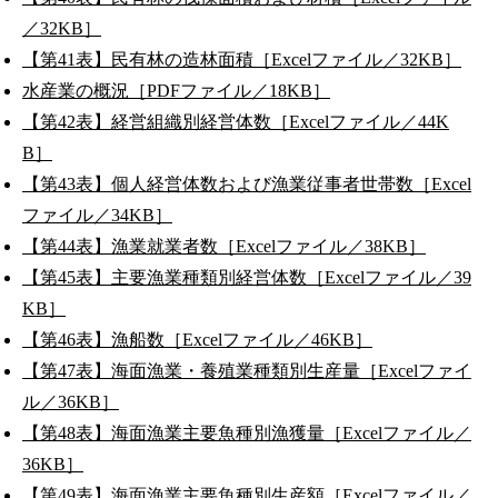
／32KB］
【第41表】民有林の造林面積［Excelファイル／32KB］
水産業の概況［PDFファイル／18KB］
【第42表】経営組織別経営体数［Excelファイル／44K
B］
【第43表】個人経営体数および漁業従事者世帯数［Excel
ファイル／34KB］
【第44表】漁業就業者数［Excelファイル／38KB］
【第45表】主要漁業種類別経営体数［Excelファイル／39
KB］
【第46表】漁船数［Excelファイル／46KB］
【第47表】海面漁業・養殖業種類別生産量［Excelファイ
ル／36KB］
【第48表】海面漁業主要魚種別漁獲量［Excelファイル／
36KB］
【第49表】海面漁業主要魚種別生産額［Excelファイル／