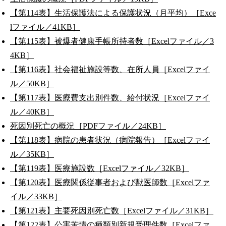
【第114表】生活保護法による保護状況（月平均）［Exce
lファイル／41KB］
【第115表】被爆者健康手帳所持者数［Excelファイル／3
4KB］
【第116表】社会福祉施設等数、在所人員［Excelファイ
ル／50KB］
【第117表】医療費支出別件数、給付状況［Excelファイ
ル／40KB］
死因別死亡の概況［PDFファイル／24KB］
【第118表】病院の患者状況（病院報告）［Excelファイ
ル／35KB］
【第119表】医療施設数［Excelファイル／32KB］
【第120表】医療関係従事者および獣医師数［Excelファ
イル／33KB］
【第121表】主要死因別死亡数［Excelファイル／31KB］
【第122表】公害苦情の種類別新規受理件数［Excelファ