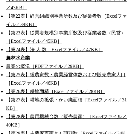
／43KB］
【第22表】経営組織別事業所数及び従業者数［Excelファ
イル／39KB］
【第23表】従業者規模別事業所数及び従業者数（民営）
［Excelファイル／45KB］
【第24表】法 人 数［Excelファイル／47KB］
農林水産業
農業の概況［PDFファイル／29KB］
【第25表】総農家数・農業経営体数および販売農家人口
［Excelファイル／46KB］
【第26表】耕地面積［Excelファイル／28KB］
【第27表】耕地の拡張・かい廃面積［Excelファイル／31
KB］
【第28表】農用機械台数（販売農家）［Excelファイル／
40KB］
【第29表】主要家畜家きん頭羽数［Excelファイル／34K