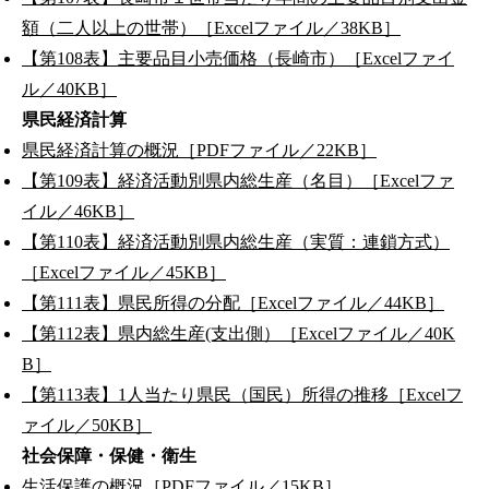
額（二人以上の世帯）［Excelファイル／38KB］
【第108表】主要品目小売価格（長崎市）［Excelファイ
ル／40KB］
県民経済計算
県民経済計算の概況［PDFファイル／22KB］
【第109表】経済活動別県内総生産（名目）［Excelファ
イル／46KB］
【第110表】経済活動別県内総生産（実質：連鎖方式）
［Excelファイル／45KB］
【第111表】県民所得の分配［Excelファイル／44KB］
【第112表】県内総生産(支出側）［Excelファイル／40K
B］
【第113表】1人当たり県民（国民）所得の推移［Excelフ
ァイル／50KB］
社会保障・保健・衛生
生活保護の概況［PDFファイル／15KB］