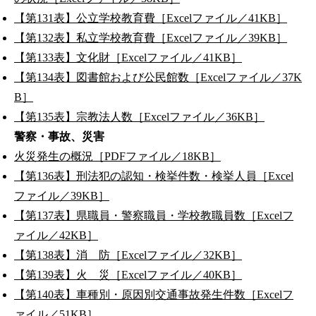
【第131表】公立学校教育費［Excelファイル／41KB］
【第132表】私立学校教育費［Excelファイル／39KB］
【第133表】文化財［Excelファイル／41KB］
【第134表】図書館および公民館数［Excelファイル／37K
B］
【第135表】宗教法人数［Excelファイル／36KB］
警察・事故、災害
火災発生の概況［PDFファイル／18KB］
【第136表】刑法犯の認知・検挙件数・検挙人員［Excel
ファイル／39KB］
【第137表】県職員・警察職員・学校教職員数［Excelフ
ァイル／42KB］
【第138表】消 防［Excelファイル／32KB］
【第139表】火 災［Excelファイル／40KB］
【第140表】車種別・原因別交通事故発生件数［Excelフ
ァイル／51KB］