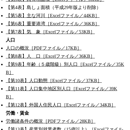
【第4表】島しょ面積（平成29年版より削除）
【第5表】主な河川［Excelファイル／44KB］
【第6表】重要港湾［Excelファイル／36KB］
【第7表】気 象［Excelファイル／53KB］
人口
人口の概況［PDFファイル／17KB］
【第8表】人 口［Excelファイル／36KB］
【第9表】年齢（５歳階級）別人口［Excelファイル／35K
B］
【第10表】人口動態［Excelファイル／37KB］
【第11表】人口集中地区別人口［Excelファイル／39K
B］
【第12表】外国人住民人口［Excelファイル／34KB］
労働・賃金
労働諸条件の概況［PDFファイル／28KB］
【第13表】産業別就業者数（15歳以上）［Excelファイル