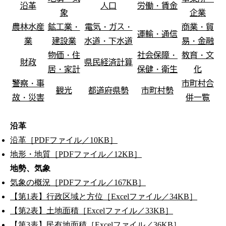
沿革
人口
労働・賃金
象
企業
農林水産
鉱工業・
電気・ガス・
商業・貿
運輸・通信
業
建設業
水道・下水道
易・金融
物価・住
社会保障・
教育・文
財政
県民経済計算
居・家計
保健・衛生
化
警察・事
市町村合
観光
都道府県勢
市町村勢
故・災害
併一覧
沿革
沿革［PDFファイル／10KB］
地形・地質［PDFファイル／12KB］
地勢、気象
気象の概況［PDFファイル／167KB］
【第1表】行政区域と方位［Excelファイル／34KB］
【第2表】土地面積［Excelファイル／33KB］
【第3表】民有地面積［Excelファイル／36KB］