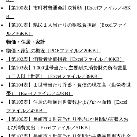
【第100表】市町村普通会計決算額［Excelファイル／45K
B］
【第101表】県民１人当たりの租税負担額［Excelファイ
ル／36KB］
物価・住居・家計
物価・家計の概況［PDFファイル／20KB］
【第102表】消費者物価指数［Excelファイル／46KB］
【第103表】1,000世帯当たり主要耐久消費財の所有数量
（二人以上世帯）［Excelファイル／39KB］
【第104表】１世帯当たり貯蓄・負債の現在高（勤労者世
帯）［Excelファイル／42KB］
【第105表】住居の種類別世帯数および延べ面積［Excel
ファイル／47KB］
【第106表】長崎市１世帯当たり平均1か月間の実収入お
よび消費支出［Excelファイル／51KB］
【第107表】長崎市１世帯当たり年間の主要品目別支出金