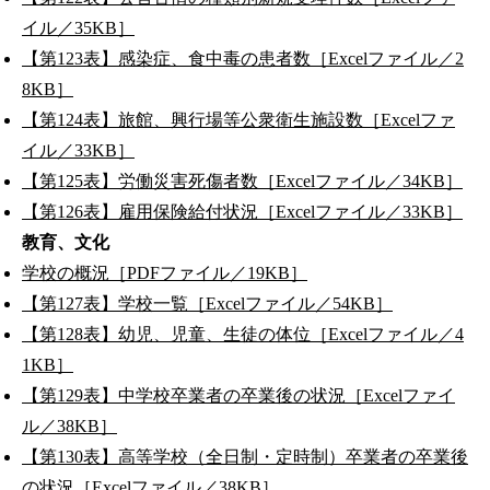
イル／35KB］
【第123表】感染症、食中毒の患者数［Excelファイル／2
8KB］
【第124表】旅館、興行場等公衆衛生施設数［Excelファ
イル／33KB］
【第125表】労働災害死傷者数［Excelファイル／34KB］
【第126表】雇用保険給付状況［Excelファイル／33KB］
教育、文化
学校の概況［PDFファイル／19KB］
【第127表】学校一覧［Excelファイル／54KB］
【第128表】幼児、児童、生徒の体位［Excelファイル／4
1KB］
【第129表】中学校卒業者の卒業後の状況［Excelファイ
ル／38KB］
【第130表】高等学校（全日制・定時制）卒業者の卒業後
の状況［Excelファイル／38KB］