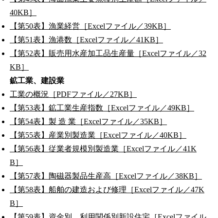
40KB］
【第50表】漁業経営［Excelファイル／39KB］
【第51表】漁港数［Excelファイル／41KB］
【第52表】販売用水産加工品生産量［Excelファイル／32
KB］
鉱工業、建設業
工業の概況［PDFファイル／27KB］
【第53表】鉱工業生産指数［Excelファイル／49KB］
【第54表】製 造 業［Excelファイル／35KB］
【第55表】産業別製造業［Excelファイル／40KB］
【第56表】従業者規模別製造業［Excelファイル／41K
B］
【第57表】陶磁器製品生産高［Excelファイル／38KB］
【第58表】船舶の建造および修理［Excelファイル／47K
B］
【第59表】資金別、利用関係別新設住宅［Excelファイル