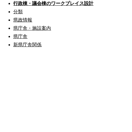
行政棟・議会棟のワークプレイス設計
分類
県政情報
県庁舎・施設案内
県庁舎
新県庁舎関係
公式SNS
このサイトについて
県庁案内
アンケート
長崎県庁
〒850-8570 長崎市尾上町3-1
電話 095-824-1111（代表）
法人番号 4000020420000
© 2026 Nagasaki Prefectural. All Rights Reserved.