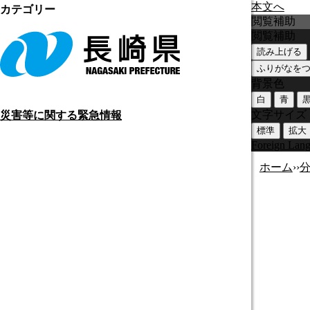
本文へ
カテゴリー
閲覧補助
閲覧補助
読み上げる
ふりがなを
背景色
白
青
文字サイズ
災害等に関する緊急情報
標準
拡大
Foreign Lan
ホーム
›
›