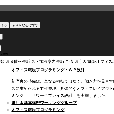
つける
ふりがなをはずす
黒
guage
分類
›
県政情報
›
県庁舎・施設案内
›
県庁舎
›
新県庁舎関係
›
オフィス
オフィス環境プログラミング・ＷＰ設計
新庁舎の整備は、単なる移転ではなく、働き方を見直す
舎に求められる要件整理、具体的なオフィスレイアウト
ミング」、「ワークプレイス設計」を実施しました。
県庁舎基本構想ワーキンググループ
オフィス環境プログラミング