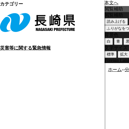
本文へ
カテゴリー
閲覧補助
閲覧補助
読み上げる
ふりがなを
背景色
白
青
文字サイズ
災害等に関する緊急情報
標準
拡大
Foreign Lan
ホーム
›
›