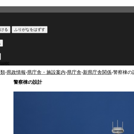
つける
ふりがなをはずす
黒
guage
分類
›
県政情報
›
県庁舎・施設案内
›
県庁舎
›
新県庁舎関係
›
警察棟の
警察棟の設計