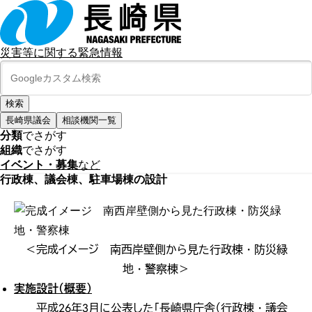
災害等に関する緊急情報
長崎県議会
相談機関一覧
分類
でさがす
組織
でさがす
イベント・募集
など
行政棟、議会棟、駐車場棟の設計
＜完成イメージ 南西岸壁側から見た行政棟・防災緑
地・警察棟＞
実施設計（概要）
平成26年3月に公表した「長崎県庁舎（行政棟・議会