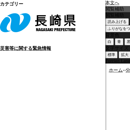
本文へ
カテゴリー
閲覧補助
閲覧補助
読み上げる
ふりがなを
背景色
白
青
文字サイズ
災害等に関する緊急情報
標準
拡大
Foreign Lan
ホーム
›
›