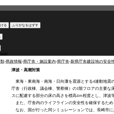
つける
ふりがなをはずす
黒
guage
分類
›
県政情報
›
県庁舎・施設案内
›
県庁舎
›
新県庁舎建設地の安全
津波・高潮対策
東海・東南海・南海・日向灘を震源とする4連動地震
庁舎（行政棟、議会棟、警察棟）の1階フロアの主要な床
スに配慮する部分の床の高さを標高4ｍ程度とし、津波
また、庁舎内のライフラインの安全性を確保するため
なお、国が行った同シミュレーションでは、長崎市にお