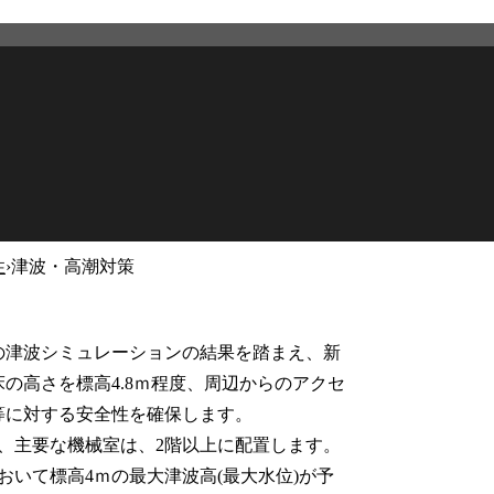
性
›
津波・高潮対策
2026年3月12日
更新
の津波シミュレーションの結果を踏まえ、新
の高さを標高4.8ｍ程度、周辺からのアクセ
等に対する安全性を確保します。
、主要な機械室は、2階以上に配置します。
いて標高4ｍの最大津波高(最大水位)が予