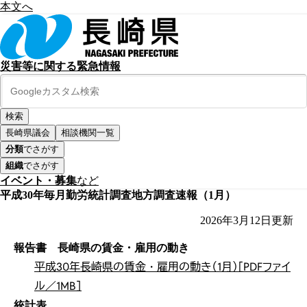
本文へ
災害等に関する緊急情報
長崎県議会
相談機関一覧
分類
でさがす
組織
でさがす
イベント・募集
など
平成30年毎月勤労統計調査地方調査速報（1月）
2026年3月12日
更新
報告書 長崎県の賃金・雇用の動き
平成30年長崎県の賃金・雇用の動き（1月）［PDFファイ
ル／1MB］
統計表