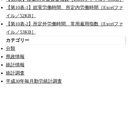
【第10表-1】総実労働時間、所定内労働時間［Excelファ
イル／52KB］
【第10表-2】所定外労働時間、常用雇用指数［Excelファ
イル／53KB］
カテゴリー
分類
県政情報
統計情報
統計調査
平成30年毎月勤労統計調査
公式SNS