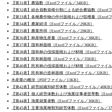
【第31表】農協数［Excelファイル／34KB］
【第32表】組合員数規模分類による総合農協数［Excelフ
【第33表】各種農作物の作付面積および収穫量［Excelフ
【第34表】農家経済［Excelファイル／29KB］
【第35表】農業所得［Excelファイル／29KB］
【第36表】林産物生産量［Excelファイル／38KB］
【第37表】国有林面積［Excelファイル／36KB］
【第38表】国有林の伐採面積および材積［Excelファイル
【第39表】民有林面積［Excelファイル／35KB］
【第40表】民有林の伐採面積および材積［Excelファイル
【第41表】民有林の造林面積［Excelファイル／32KB］
水産業の概況［PDFファイル／13KB］
【第42表】経営組織別経営体数［Excelファイル／40KB
【第43表】個人経営体数および漁業従事者世帯数［Excel
【第44表】漁業就業者数［Excelファイル／36KB］
【第45表】主要漁業種類別経営体数［Excelファイル／3