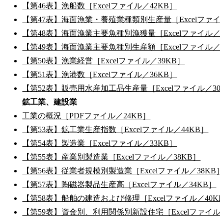
【第46表】漁船数［Excelファイル／42KB］
【第47表】海面漁業・養殖業種類別生産量［Excelファイ
【第48表】海面漁業主要魚種別漁獲量［Excelファイル／
【第49表】海面漁業主要魚種別生産額［Excelファイル／
【第50表】漁業経営［Excelファイル／39KB］
【第51表】漁港数［Excelファイル／36KB］
【第52表】販売用水産加工品生産量［Excelファイル／3
鉱工業、建設業
工業の概況［PDFファイル／24KB］
【第53表】鉱工業生産指数［Excelファイル／44KB］
【第54表】製造業［Excelファイル／33KB］
【第55表】産業別製造業［Excelファイル／38KB］
【第56表】従業者規模別製造業［Excelファイル／38KB
【第57表】陶磁器製品生産高［Excelファイル／34KB］
【第58表】船舶の建造および修理［Excelファイル／40K
【第59表】資金別、利用関係別新設住宅［Excelファイル