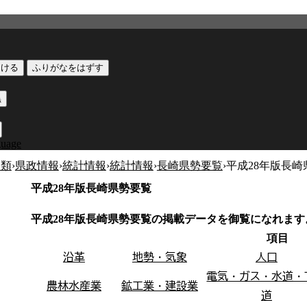
つける
ふりがなをはずす
黒
guage
分類
›
県政情報
›
統計情報
›
統計情報
›
長崎県勢要覧
›
平成28年版長崎
平成28年版長崎県勢要覧
平成28年版長崎県勢要覧の掲載データを御覧になれます
項目
沿革
地勢・気象
人口
電気・ガス・水道・
農林水産業
鉱工業・建設業
道