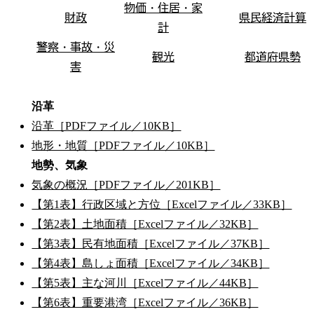
物価・住居・家
財政
県民経済計算
計
警察・事故・災
観光
都道府県勢
害
沿革
沿革［PDFファイル／10KB］
地形・地質［PDFファイル／10KB］
地勢、気象
気象の概況［PDFファイル／201KB］
【第1表】行政区域と方位［Excelファイル／33KB］
【第2表】土地面積［Excelファイル／32KB］
【第3表】民有地面積［Excelファイル／37KB］
【第4表】島しょ面積［Excelファイル／34KB］
【第5表】主な河川［Excelファイル／44KB］
【第6表】重要港湾［Excelファイル／36KB］