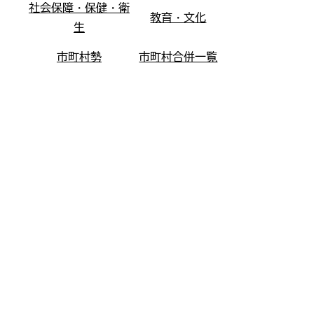
社会保障・保健・衛
教育・文化
生
市町村勢
市町村合併一覧