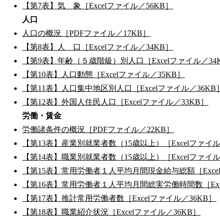
【第7表】気 象［Excelファイル／56KB］
人口
人口の概況［PDFファイル／17KB］
【第8表】人 口［Excelファイル／34KB］
【第9表】年齢（５歳階級）別人口［Excelファイル／34
【第10表】人口動態［Excelファイル／35KB］
【第11表】人口集中地区別人口［Excelファイル／36KB
【第12表】外国人住民人口［Excelファイル／33KB］
労働・賃金
労働諸条件の概況［PDFファイル／22KB］
【第13表】産業別就業者数（15歳以上）［Excelファイル
【第14表】職業別就業者数（15歳以上）［Excelファイル
【第15表】常用労働者１人平均月間現金給与総額［Excel
【第16表】常用労働者１人平均月間総実労働時間数［Exce
【第17表】推計常用労働者数［Excelファイル／36KB］
【第18表】職業紹介状況［Excelファイル／36KB］