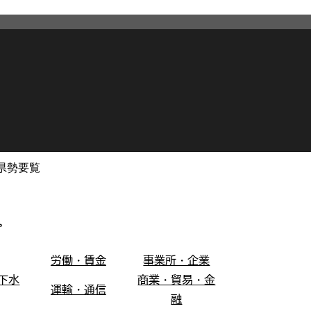
県勢要覧
2026年3月12日
更新
。
労働・賃金
事業所・企業
下水
商業・貿易・金
運輸・通信
融