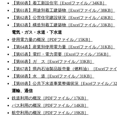
【第60表】着工新設住宅［Excelファイル／34KB］
【第61表】用途別着工建築物［Excelファイル／38KB］
【第62表】公営住宅建設状況［Excelファイル／43KB］
【第63表】構造別着工建築物［Excelファイル／33KB］
電気・ガス・水道・下水道
使用電力量の概況［PDFファイル／15KB］
【第64表】産業別使用電力量［Excelファイル／31KB］
【第65表】電灯・電力需要［Excelファイル／35KB］
【第66表】ガ ス［Excelファイル／33KB］
【第67表】県内石油製品販売量（燃料油）［Excelファイ
【第68表】水 道［Excelファイル／31KB］
【第69表】公共下水道事業整備状況［Excelファイル／3
運輸、通信
鉄道利用の概況［PDFファイル／17KB］
バス利用の概況［PDFファイル／14KB］
航空利用の概況［PDFファイル／19KB］