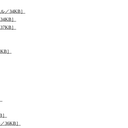
ル／34KB］
34KB］
37KB］
0KB］
］
B］
／36KB］