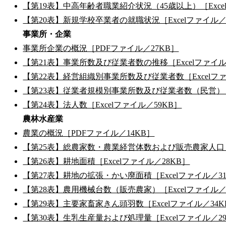
【第19表】中高年齢者職業紹介状況（45歳以上）［Exce
【第20表】新規学校卒業者の就職状況［Excelファイル／
事業所・企業
事業所企業の概況［PDFファイル／27KB］
【第21表】事業所数及び従業者数の推移［Excelファイル
【第22表】経営組織別事業所数及び従業者数［Excelファ
【第23表】従業者規模別事業所数及び従業者数（民営）［E
【第24表】法人数［Excelファイル／59KB］
農林水産業
農業の概況［PDFファイル／14KB］
【第25表】総農家数・農業経営体数および販売農家人口［E
【第26表】耕地面積［Excelファイル／28KB］
【第27表】耕地の拡張・かい廃面積［Excelファイル／3
【第28表】農用機械台数（販売農家）［Excelファイル／
【第29表】主要家畜家きん頭羽数［Excelファイル／34K
【第30表】生乳生産量および処理量［Excelファイル／2