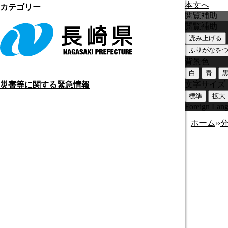
本文へ
カテゴリー
閲覧補助
閲覧補助
読み上げる
ふりがなを
背景色
白
青
文字サイズ
災害等に関する緊急情報
標準
拡大
Foreign Lan
ホーム
›
›