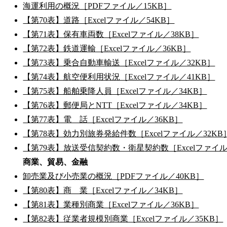
海運利用の概況［PDFファイル／15KB］
【第70表】道路［Excelファイル／54KB］
【第71表】保有車両数［Excelファイル／38KB］
【第72表】鉄道運輸［Excelファイル／36KB］
【第73表】乗合自動車輸送［Excelファイル／32KB］
【第74表】航空便利用状況［Excelファイル／41KB］
【第75表】船舶乗降人員［Excelファイル／34KB］
【第76表】郵便局とNTT［Excelファイル／34KB］
【第77表】電 話［Excelファイル／36KB］
【第78表】効力別旅券発給件数［Excelファイル／32KB
【第79表】放送受信契約数・衛星契約数［Excelファイル
商業、貿易、金融
卸売業及び小売業の概況［PDFファイル／40KB］
【第80表】商 業［Excelファイル／34KB］
【第81表】業種別商業［Excelファイル／36KB］
【第82表】従業者規模別商業［Excelファイル／35KB］