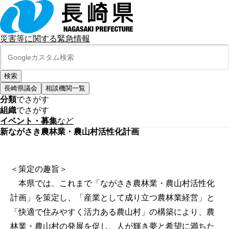
災害等に関する緊急情報
長崎県議会
相談機関一覧
分類
でさがす
組織
でさがす
イベント・募集
など
新ながさき農林業・農山村活性化計画
＜策定の趣旨＞
本県では、これまで「ながさき農林業・農山村活性化
計画」を策定し、「産業として成り立つ農林業経営」と
「快適で住みやすく活力ある農山村」の構築により、農
林業・農山村の発展を促し、人が輝き夢と希望に満ちた