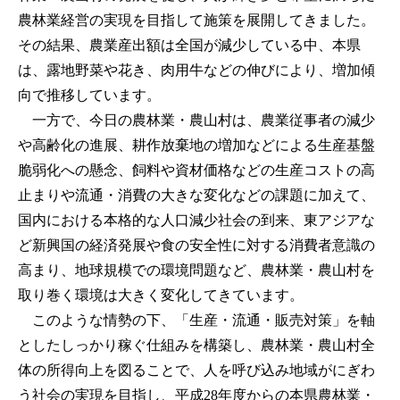
農林業経営の実現を目指して施策を展開してきました。
その結果、農業産出額は全国が減少している中、本県
は、露地野菜や花き、肉用牛などの伸びにより、増加傾
向で推移しています。
一方で、今日の農林業・農山村は、農業従事者の減少
や高齢化の進展、耕作放棄地の増加などによる生産基盤
脆弱化への懸念、飼料や資材価格などの生産コストの高
止まりや流通・消費の大きな変化などの課題に加えて、
国内における本格的な人口減少社会の到来、東アジアな
ど新興国の経済発展や食の安全性に対する消費者意識の
高まり、地球規模での環境問題など、農林業・農山村を
取り巻く環境は大きく変化してきています。
このような情勢の下、「生産・流通・販売対策」を軸
としたしっかり稼ぐ仕組みを構築し、農林業・農山村全
体の所得向上を図ることで、人を呼び込み地域がにぎわ
う社会の実現を目指し、平成28年度からの本県農林業・