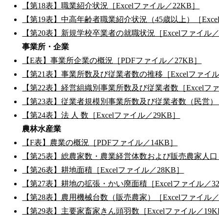
【第18表】職業紹介状況［Excelファイル／22KB］
【第19表】中高年齢者職業紹介状況（45歳以上）［Exce
【第20表】新規学校卒業者の就職状況［Excelファイル／
事業所・企業
【E表】事業所企業の概況［PDFファイル／27KB］
【第21表】事業所数及び従業者数の推移［Excelファイル
【第22表】経営組織別事業所数及び従業者数［Excelファ
【第23表】従業者規模別事業所数及び従業者数（民営）［E
【第24表】法 人 数［Excelファイル／29KB］
農林水産業
【F表】農業の概況［PDFファイル／14KB］
【第25表】総農家数・農業経営体数および販売農家人口［E
【第26表】耕地面積［Excelファイル／28KB］
【第27表】耕地の拡張・かい廃面積［Excelファイル／3
【第28表】農用機械台数（販売農家）［Excelファイル／
【第29表】主要家畜家きん頭羽数［Excelファイル／19K