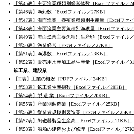
【第45表】主要漁業種類別経営体数［Excelファイル／2
【第46表】漁船数［Excelファイル／27KB］
【第47表】海面漁業・養殖業種類別生産量［Excelファイ
【第48表】海面漁業主要魚種別漁獲量［Excelファイル／
【第49表】海面漁業主要魚種別生産額［Excelファイル／
【第50表】漁業経営［Excelファイル／27KB］
【第51表】漁港数［Excelファイル／23KB］
【第52表】販売用水産加工品生産量［Excelファイル／3
鉱工業、建設業
【H表】工業の概況［PDFファイル／24KB］
【第53表】鉱工業生産指数［Excelファイル／28KB］
【第54表】製 造 業［Excelファイル／20KB］
【第55表】産業別製造業［Excelファイル／25KB］
【第56表】従業者規模別製造業［Excelファイル／25KB
【第57表】陶磁器製品生産高［Excelファイル／21KB］
【第58表】船舶の建造および修理［Excelファイル／27K