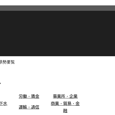
県勢要覧
2026年3月12日
更新
。
労働・賃金
事業所・企業
下水
商業・貿易・金
運輸・通信
融