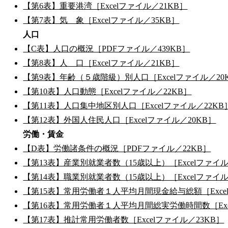
【第6表】重要港湾［Excelファイル／21KB］
【第7表】気 象［Excelファイル／35KB］
人口
【C表】人口の概況［PDFファイル／439KB］
【第8表】人 口［Excelファイル／21KB］
【第9表】年齢（５歳階級）別人口［Excelファイル／20
【第10表】人口動態［Excelファイル／22KB］
【第11表】人口集中地区別人口［Excelファイル／22KB
【第12表】外国人住民人口［Excelファイル／20KB］
労働・賃金
【D表】労働諸条件の概況［PDFファイル／22KB］
【第13表】産業別就業者数（15歳以上）［Excelファイル
【第14表】職業別就業者数（15歳以上）［Excelファイル
【第15表】常用労働者１人平均月間現金給与総額［Excel
【第16表】常用労働者１人平均月間総実労働時間数［Exce
【第17表】推計常用労働者数［Excelファイル／23KB］