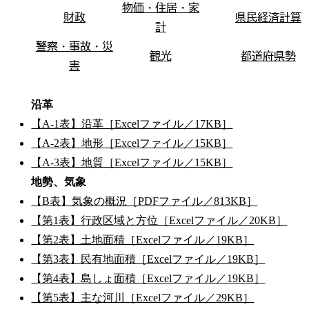
物価・住居・家
財政
県民経済計算
計
警察・事故・災
観光
都道府県勢
害
沿革
【A-1表】沿革［Excelファイル／17KB］
【A-2表】地形［Excelファイル／15KB］
【A-3表】地質［Excelファイル／15KB］
地勢、気象
【B表】気象の概況［PDFファイル／813KB］
【第1表】行政区域と方位［Excelファイル／20KB］
【第2表】土地面積［Excelファイル／19KB］
【第3表】民有地面積［Excelファイル／19KB］
【第4表】島しょ面積［Excelファイル／19KB］
【第5表】主な河川［Excelファイル／29KB］