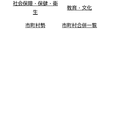
社会保障・保健・衛
教育・文化
生
市町村勢
市町村合併一覧