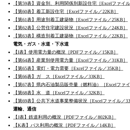
【第59表】資金別、利用関係別新設住宅［Excelファイル
【第60表】着工新設住宅［Excelファイル／22KB］
【第61表】用途別着工建築物［Excelファイル／25KB］
【第62表】公営住宅建設状況［Excelファイル／24KB］
【第63表】構造別着工建築物［Excelファイル／22KB］
電気・ガス・水道・下水道
【I表】使用電力量の概況［PDFファイル／15KB］
【第64表】産業別使用電力量［Excelファイル／31KB］
【第65表】電灯・電力需要［Excelファイル／35KB］
【第66表】ガ ス［Excelファイル／33KB］
【第67表】県内石油製品販売量（燃料油）［Excelファイ
【第68表】水 道［Excelファイル／32KB］
【第69表】公共下水道事業整備状況［Excelファイル／3
運輸、通信
【J表】鉄道利用の概況［PDFファイル／802KB］
【K表】バス利用の概況［PDFファイル／14KB］