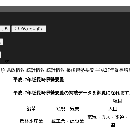
つける
ふりがなをはずす
黒
guage
分類
›
県政情報
›
統計情報
›
統計情報
›
長崎県勢要覧
›
平成27年版長崎
平成27年版長崎県勢要覧
平成27年版長崎県勢要覧の掲載データを御覧になれます
項目
沿革
地勢・気象
人口
電気・ガス・水道・
農林水産業
鉱工業・建設業
道