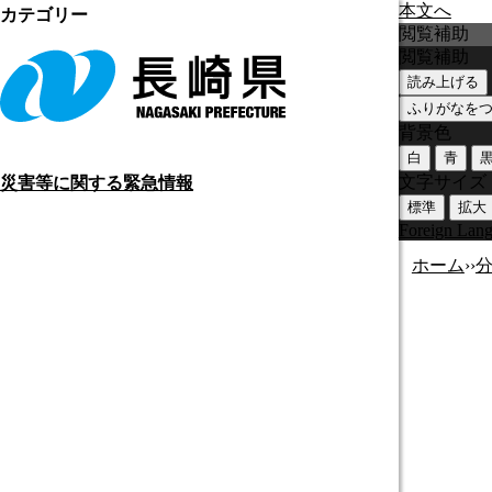
本文へ
カテゴリー
閲覧補助
閲覧補助
読み上げる
ふりがなを
背景色
白
青
文字サイズ
災害等に関する緊急情報
標準
拡大
Foreign Lan
ホーム
›
›