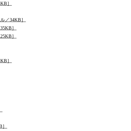
4KB］
ル／34KB］
35KB］
25KB］
1KB］
］
B］