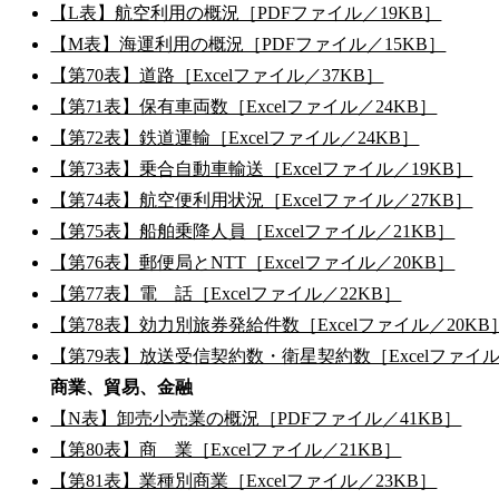
【L表】航空利用の概況［PDFファイル／19KB］
【M表】海運利用の概況［PDFファイル／15KB］
【第70表】道路［Excelファイル／37KB］
【第71表】保有車両数［Excelファイル／24KB］
【第72表】鉄道運輸［Excelファイル／24KB］
【第73表】乗合自動車輸送［Excelファイル／19KB］
【第74表】航空便利用状況［Excelファイル／27KB］
【第75表】船舶乗降人員［Excelファイル／21KB］
【第76表】郵便局とNTT［Excelファイル／20KB］
【第77表】電 話［Excelファイル／22KB］
【第78表】効力別旅券発給件数［Excelファイル／20KB
【第79表】放送受信契約数・衛星契約数［Excelファイル
商業、貿易、金融
【N表】卸売小売業の概況［PDFファイル／41KB］
【第80表】商 業［Excelファイル／21KB］
【第81表】業種別商業［Excelファイル／23KB］