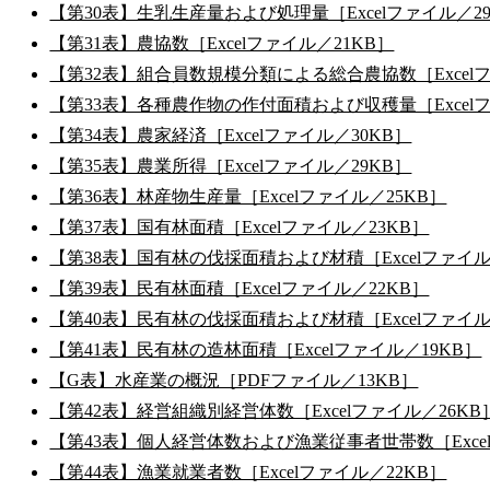
【第30表】生乳生産量および処理量［Excelファイル／2
【第31表】農協数［Excelファイル／21KB］
【第32表】組合員数規模分類による総合農協数［Excelフ
【第33表】各種農作物の作付面積および収穫量［Excelフ
【第34表】農家経済［Excelファイル／30KB］
【第35表】農業所得［Excelファイル／29KB］
【第36表】林産物生産量［Excelファイル／25KB］
【第37表】国有林面積［Excelファイル／23KB］
【第38表】国有林の伐採面積および材積［Excelファイル
【第39表】民有林面積［Excelファイル／22KB］
【第40表】民有林の伐採面積および材積［Excelファイル
【第41表】民有林の造林面積［Excelファイル／19KB］
【G表】水産業の概況［PDFファイル／13KB］
【第42表】経営組織別経営体数［Excelファイル／26KB
【第43表】個人経営体数および漁業従事者世帯数［Excel
【第44表】漁業就業者数［Excelファイル／22KB］