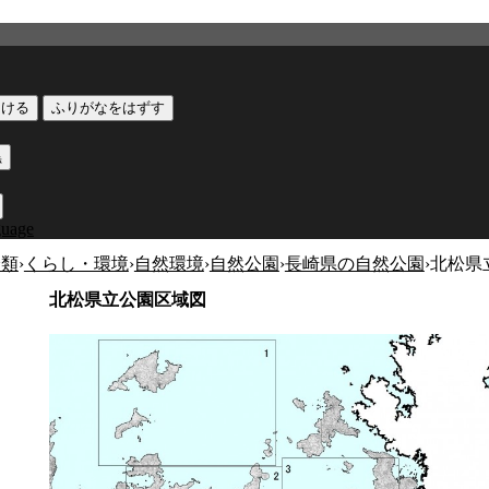
つける
ふりがなをはずす
黒
guage
分類
›
くらし・環境
›
自然環境
›
自然公園
›
長崎県の自然公園
›
北松県
北松県立公園区域図