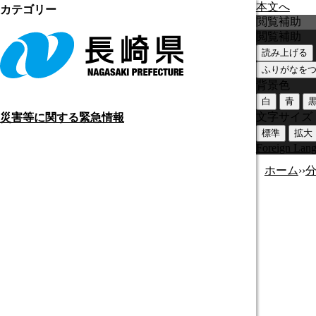
本文へ
カテゴリー
閲覧補助
閲覧補助
読み上げる
ふりがなを
背景色
白
青
文字サイズ
災害等に関する緊急情報
標準
拡大
Foreign Lan
ホーム
›
›