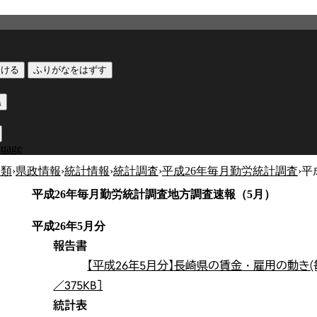
つける
ふりがなをはずす
黒
guage
分類
›
県政情報
›
統計情報
›
統計調査
›
平成26年毎月勤労統計調査
›
平
平成26年毎月勤労統計調査地方調査速報（5月）
平成26年5月分
報告書
【平成26年5月分】長崎県の賃金・雇用の動き(
／375KB］
統計表