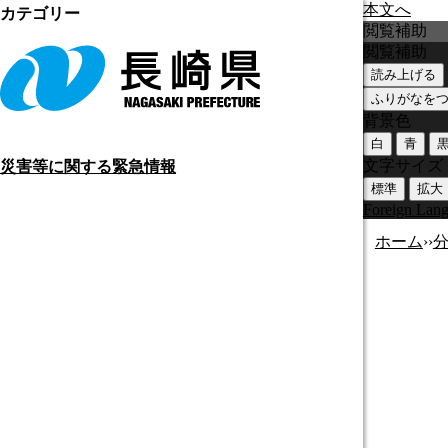
本文へ
カテゴリー
閲覧補助
閲覧補助
読み上げる
ふりがなを
背景色
白
青
文字サイズ
災害等に関する緊急情報
標準
拡大
Foreign Lan
ホーム
›
›