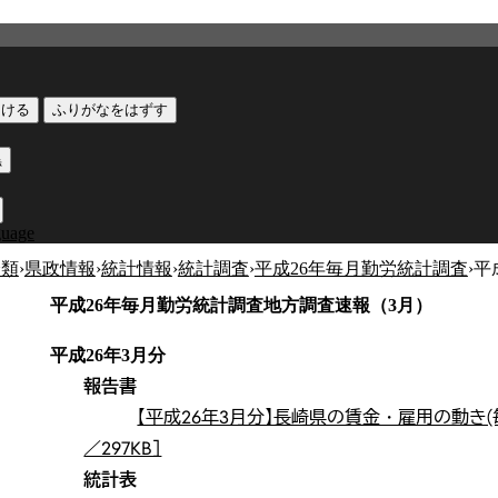
つける
ふりがなをはずす
黒
guage
分類
›
県政情報
›
統計情報
›
統計調査
›
平成26年毎月勤労統計調査
›
平
平成26年毎月勤労統計調査地方調査速報（3月）
平成26年3月分
報告書
【平成26年3月分】長崎県の賃金・雇用の動き(
／297KB］
統計表