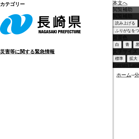
本文へ
カテゴリー
閲覧補助
閲覧補助
読み上げる
ふりがなを
背景色
白
青
文字サイズ
災害等に関する緊急情報
標準
拡大
Foreign Lan
ホーム
›
›