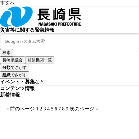
本文へ
災害等に関する緊急情報
長崎県議会
相談機関一覧
分類
でさがす
組織
でさがす
イベント・募集
など
コンテンツ情報
新着情報
«
前のページ
1
2
3
4
5
6
7
8
9
次のページ
»
公式SNS