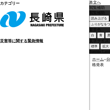
本文へ
カテゴリー
閲覧補助
閲覧補助
読み上げる
ふりがなを
背景色
白
青
文字サイズ
災害等に関する緊急情報
標準
拡大
Foreign Lan
ホーム
›
›
格発表