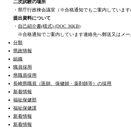
二次試験の場所
・県庁行政棟会議室（※合格通知でもご案内しています
提出資料について
・
自己紹介書(様式) (DOC 36KB)
※合格通知でご案内しています連絡先へ郵送又はメール
分類
県政情報
組織
職員採用
県職員採用
長崎県職員（医師、保健師・薬剤師等）の採用
新着情報
福祉保健部
福祉保健課
新着情報
新着情報