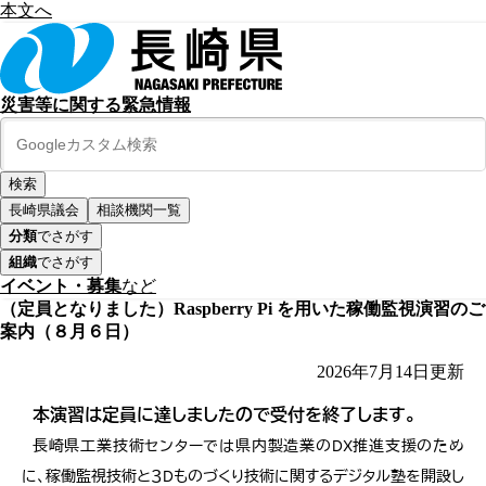
本文へ
災害等に関する緊急情報
長崎県議会
相談機関一覧
分類
でさがす
組織
でさがす
イベント・募集
など
（定員となりました）Raspberry Pi を用いた稼働監視演習のご
案内（８月６日）
2026年7月14日
更新
本演習は定員に達しましたので受付を終了します。
長崎県工業技術センターでは県内製造業のDX推進支援のため
に、稼働監視技術と３Dものづくり技術に関するデジタル塾を開設し