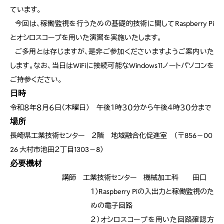
ています。
今回は、稼働監視を行うための基礎的技術に関してRaspberry Pi
とオシロスコープを用いた演習を実施いたします
。
ご多用とは存じますが、是非ご参加
くだ
さいますようご案内
いた
します。
なお、当日
は
WiFi
に接続可能なWindows11
ノートパソコンを
ご持参
くだ
さい。
日時
令和８年８月６日（木曜日） 午後１時３０分から午後４時３０分まで
場所
長崎県工業技術センター ２階
地域融合化促進室
（
〒
856
－
00
26
大村市池田２丁目
1303
－
8
）
必要機材
講師 工業技術センター 機械加工科
田口
１）
Raspberry Pi
の入出力と稼働監視のた
めの電子回路
２）
オシロスコープを用いた回路確認方