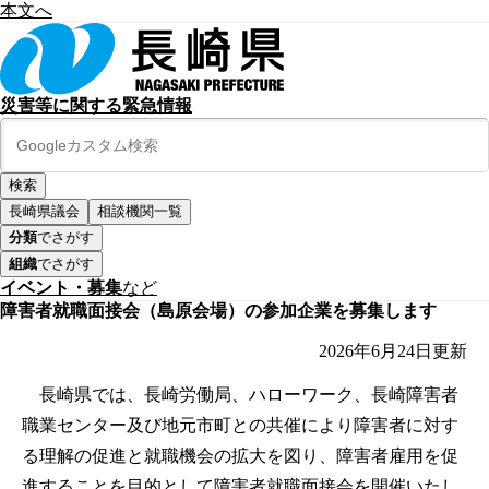
本文へ
災害等に関する緊急情報
長崎県議会
相談機関一覧
分類
でさがす
組織
でさがす
イベント・募集
など
障害者就職面接会（島原会場）の参加企業を募集します
2026年6月24日
更新
長崎県では、長崎労働局、ハローワーク、長崎障害者
職業センター及び地元市町との共催により障害者に対す
る理解の促進と就職機会の拡大を図り、障害者雇用を促
進することを目的として障害者就職面接会を開催いたし