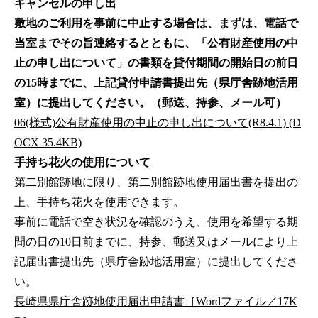
キャンセルの申し出
敷地のご利用を事前に中止する場合は、まずは、電話で
当室までその旨連絡するとともに、「公有財産使用の中
止の申し出について」の書類を貸付期間の開始日の前日
の15時までに、上記貸付申請書提出先（県庁舎跡地活用
室）に提出してください。（郵送、持参、メール可）
06(様式)公有財産使用の中止の申し出について(R8.4.1) (D
OCX 35.4KB)
手持ち花火の使用について
第二別館跡地に限り、第二別館跡地使用届出書を提出の
上、手持ち花火を使用できます。
事前に電話で空き状況を確認のうえ、使用を希望する期
間の日の10日前までに、持参、郵送又はメールにより上
記届出書提出先（県庁舎跡地活用室）に提出してくださ
い。
長崎県県庁舎跡地使用届出申請書［Wordファイル／17K