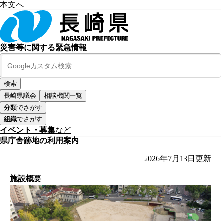
本文へ
災害等に関する緊急情報
長崎県議会
相談機関一覧
分類
でさがす
組織
でさがす
イベント・募集
など
県庁舎跡地の利用案内
2026年7月13日
更新
施設概要