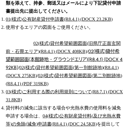
類を添えて、持参、郵送又はメールにより下記貸付申請
書提出先に提出してください。
01(様式)公有財産貸付申請書(R8.4.1) (DOCX 23.2KB)
使用するエリアの図面をご使用ください。
02(様式)貸付希望範囲図面(旧県庁正面玄関
02(様式)貸付希
前・石畳エリア)(R8.4.1) (DOCX 408KB)
/
望範囲図面(本館跡地・グラウンドエリア)(R8.4.1) (DOCX 4
92KB)
/
02(様式)貸付希望範囲図面(第一別館跡地)(R8.4.1)
(DOCX 275KB)
/
02(様式)貸付希望範囲図面(第二別館跡地)
(R8.4.1) (PDF 319KB)
03(様式)ご利用する際の利用規則について(R8.7.1) (DOCX
31.8KB)
貸付料の減免に該当する場合や光熱水費の使用料を減免
申請する場合は、
04(様式)公有財産貸付料(及び光熱水費
等)の免除(減免)申請書(R8.4.1) (DOC 24.5KB)
を提出して