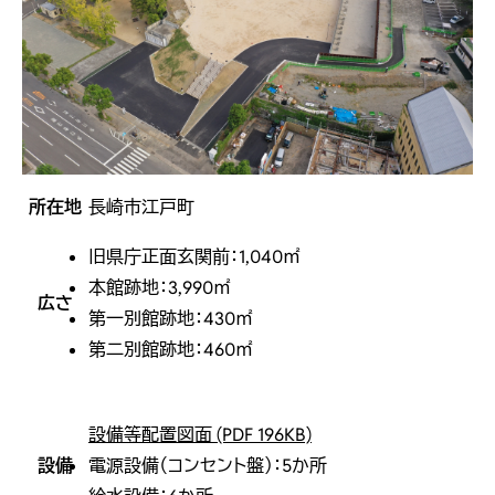
所在地
長崎市江戸町
旧県庁正面玄関前：1,040㎡
本館跡地：3,990㎡
広さ
第一別館跡地：430㎡
第二別館跡地：460㎡
設備等配置図面 (PDF 196KB)
設備
電源設備（コンセント盤）：5か所